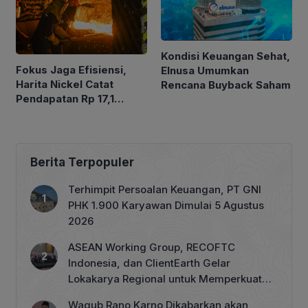
Kondisi Keuangan Sehat,
Fokus Jaga Efisiensi,
Elnusa Umumkan
Harita Nickel Catat
Rencana Buyback Saham
Pendapatan Rp 17,1
Triliun pada Semester I
2026
Berita Terpopuler
Terhimpit Persoalan Keuangan, PT GNI
PHK 1.900 Karyawan Dimulai 5 Agustus
2026
ASEAN Working Group, RECOFTC
Indonesia, dan ClientEarth Gelar
Lokakarya Regional untuk Memperkuat
Tata Kelola Perhutanan Sosial
Wagub Rano Karno Dikabarkan akan