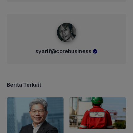
syarif@corebusiness
syarif@corebusiness
Berita Terkait