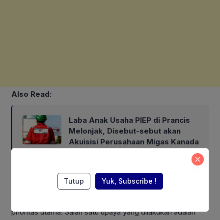
Also Read:
Laba Anak Usaha PIEP di Prancis
Melonjak, Disebut-sebut akan
Akuisisi Perusahaan Migas Kanada
Sementara itu, Direktur Utama Jasa Raharja sebagai Ketua
Tutup
Yuk, Subscribe !
Koordinator Mudik Gratis BUMN 2025, Rivan A.
Purwantono, menekankan aspek keselamatan sebagai
prioritas utama. Salah satu upaya yang dilakukan adalah