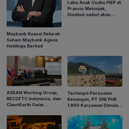
Laba Anak Usaha PIEP di
Prancis Melonjak,
Disebut-sebut akan
Akuisisi Perusahaan
Migas Kanada
Maybank Kuasai Seluruh
Saham Maybank Ageas
Holdings Berhad
ASEAN Working Group,
Terhimpit Persoalan
RECOFTC Indonesia, dan
Keuangan, PT GNI PHK
ClientEarth Gelar
1.900 Karyawan Dimulai
Lokakarya Regional
5 Agustus 2026
untuk Memperkuat Tata
Kelola Perhutanan Sosial