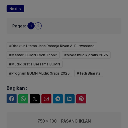
Next
Pages:
1
2
#Direktur Utama Jasa Raharja Rivan A. Purwantono
#Menteri BUMN Erick Thohir
#Moda mudik gratis 2025
#Mudik Gratis Bersama BUMN
#Program BUMN Mudik Gratis 2025
#Tedi Bharata
Bagikan :
Facebook
WhatsApp
Twitter
Email
Telegram
LinkedIn
Pinterest
750 x 100
PASANG IKLAN