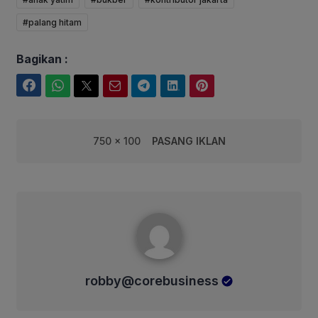
#palang hitam
Bagikan :
Facebook
WhatsApp
Twitter
Email
Telegram
LinkedIn
Pinterest
750 x 100
PASANG IKLAN
robby@corebusiness
robby@corebusiness