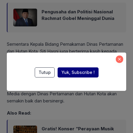
Pengusaha dan Politisi Nasional
Rachmat Gobel Meninggal Dunia
Sementara Kepala Bidang Pemakaman Dinas Pertamanan
dan Hutan Kota, Siti Hasni juga berterima kasih kepada
rekan rekan jurnalis yang telah menyempatkan diri untuk
menggelar acara bukber dengan anak – anak yatim dan
Tutup
Yuk, Subscribe !
petugas pemulasaran jenazah.
Hasni berharap kedepannya hubungan kemitraan antara
Media dengan Dinas Pertamanan dan Hutan Kota akan
semakin baik dan bersinergi.
Also Read:
Gratis! Konser “Perayaan Musik