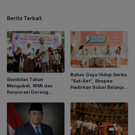
Berita Terkait
Bahas Gaya Hidup Serba
Sembilan Tahun
“Sat-Set”, Shopee
Mengabdi, WMI dan
Hadirkan Solusi Belanja
Korporasi Dorong
Instan 1 Jam untuk
Kemandirian Ekonomi
Penuhi Kebutuhan Harian
Komunitas Difabel