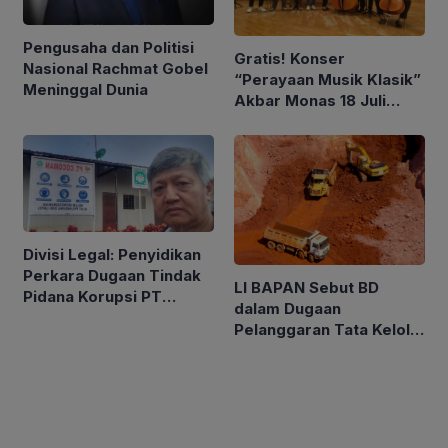
Pengusaha dan Politisi
Gratis! Konser
Nasional Rachmat Gobel
“Perayaan Musik Klasik”
Meninggal Dunia
Akbar Monas 18 Juli
2026
Divisi Legal: Penyidikan
Perkara Dugaan Tindak
LI BAPAN Sebut BD
Pidana Korupsi PT
dalam Dugaan
Cocoman Berdasarkan
Pelanggaran Tata Kelola
Azas Praduga Bersalah
Tambang di Kalbar