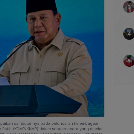
mpaikan sambutannya pada peluncuran kelembagaan
h Putih (KDMP/KKMP) dalam sebuah acara yang digelar
gan, Desa Bentangan, Kecamatan Wonosari, Kabupaten