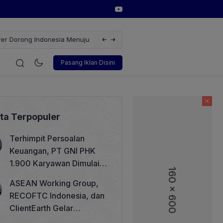
erbarukan dengan Solusi
Wakil Direktur Utama PT Pelindo, Hambra 
i
Korporasi
Teknologi
Otomotif
Wawancara
Sos
Pasang Iklan Disini
ita Terpopuler
Terhimpit Persoalan
Keuangan, PT GNI PHK
1.900 Karyawan Dimulai 5
160 x 600
160 x 600
Agustus 2026
ASEAN Working Group,
RECOFTC Indonesia, dan
ClientEarth Gelar
Lokakarya Regional untuk