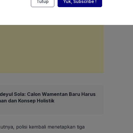
Tutup
Yuk, Subscribe !
deyul Sola: Calon Wamentan Baru Harus
an dan Konsep Holistik
utnya, polisi kembali menetapkan tiga