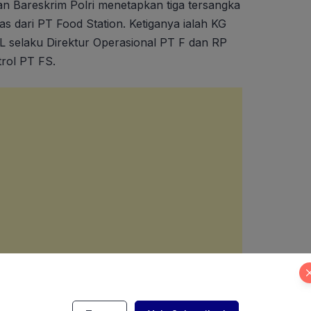
n Bareskrim Polri menetapkan tiga tersangka
s dari PT Food Station. Ketiganya ialah KG
L selaku Direktur Operasional PT F dan RP
trol PT FS.