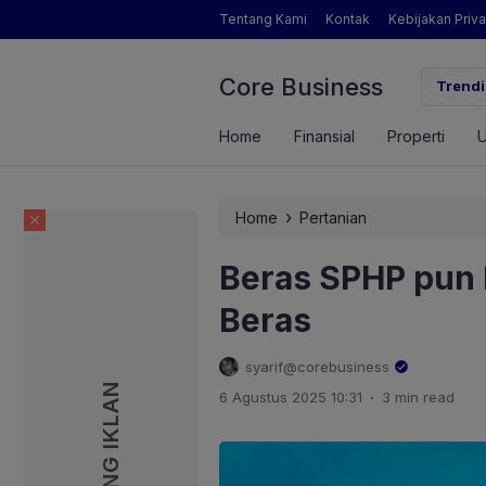
Tentang Kami
Kontak
Kebijakan Priva
Core Business
gamat Pertanian yang Dimaksud Mentan Amran?
Trendi
Home
Finansial
Properti
›
Home
Pertanian
Beras SPHP pun 
Beras
syarif@corebusiness
PASANG IKLAN
PASANG IKLAN
.
6 Agustus 2025 10:31
3 min read