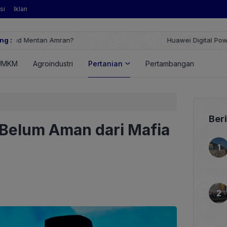
si
Iklan
ng :
Huawei Digital Power Dorong Indonesia Menuju Revolusi Energi T
FusionSolar Terbaru
UMKM
Agroindustri
Pertanian
Pertambangan
Energ
Ber
Belum Aman dari Mafia