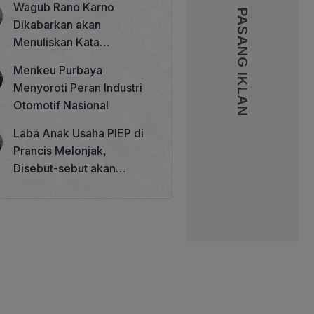
Wagub Rano Karno
Memperkuat Tata Kelola
PASANG IKLAN
PASANG IKLAN
Dikabarkan akan
Perhutanan Sosial
Menuliskan Kata
Sambutan di Buku Sastra
Menkeu Purbaya
Betawi 100 Tahun
Menyoroti Peran Industri
Otomotif Nasional
Laba Anak Usaha PIEP di
Prancis Melonjak,
Disebut-sebut akan
Akuisisi Perusahaan
Migas Kanada