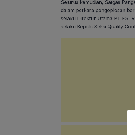
Sejurus kemudian, Satgas Panga
dalam perkara pengoplosan bera
selaku Direktur Utama PT FS, R
selaku Kepala Seksi Quality Con