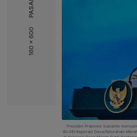
160 x 600
160 x 600
Presiden Prabowo Subianto menya
80.081 Koperasi Desa/Kelurahan Mera
di Koperasi Desa Merah Putih Bentan