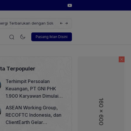
erbarukan dengan Solusi
Wakil Direktur Utama PT Pelindo, Hambra 
i
Korporasi
Teknologi
Otomotif
Wawancara
Sos
Pasang Iklan Disini
ita Terpopuler
Terhimpit Persoalan
Keuangan, PT GNI PHK
1.900 Karyawan Dimulai 5
160 x 600
160 x 600
Agustus 2026
ASEAN Working Group,
RECOFTC Indonesia, dan
ClientEarth Gelar
Lokakarya Regional untuk