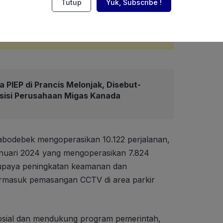
Tutup
Yuk, Subscribe !
 PIEP di Prancis Melonjak, Disebut-
isisi Perusahaan Migas Kanada
abodebek mengoperasikan 10.122 perjalanan,
nuari 2024 yang mengoperasikan 7.824
ai upaya peningkatan keamanan dan
ermasuk pemasangan CCTV di area parkir
sosial dan mendukung program pemerintah,