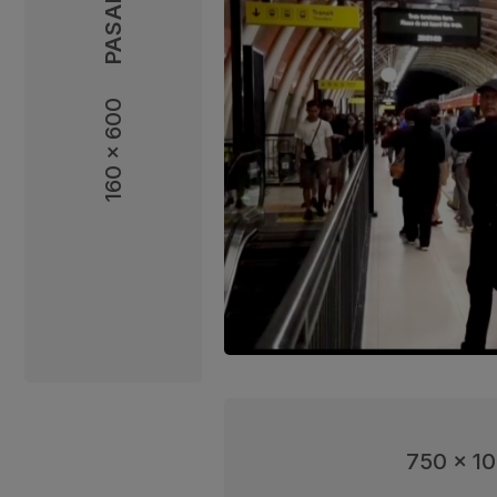
160 x 600
160 x 600
750 x 1