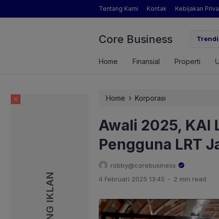
Tentang Kami
Kontak
Kebijakan Priva
Core Business
gamat Pertanian yang Dimaksud Mentan Amran?
Trendi
Home
Finansial
Properti
›
Home
Korporasi
Awali 2025, KAI 
Pengguna LRT J
robby@corebusiness
PASANG IKLAN
PASANG IKLAN
.
4 Februari 2025 13:45
2 min read