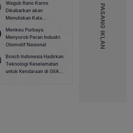
Wagub Rano Karno
Memperkuat Tata Kelola
PASANG IKLAN
PASANG IKLAN
Dikabarkan akan
Perhutanan Sosial
Menuliskan Kata
Sambutan di Buku Sastra
Menkeu Purbaya
Betawi 100 Tahun
Menyoroti Peran Industri
Otomotif Nasional
Bosch Indonesia Hadirkan
Teknologi Keselamatan
untuk Kendaraan di GIIAS
2026