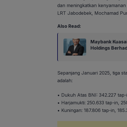
dan meningkatkan kenyamanan pe
LRT Jabodebek, Mochamad Pur
Also Read:
Maybank Kuasa
Holdings Berha
Sepanjang Januari 2025, tiga st
adalah:
• Dukuh Atas BNI: 342.227 tap-i
• Harjamukti: 250.633 tap-in, 2
• Kuningan: 187.806 tap-in, 185