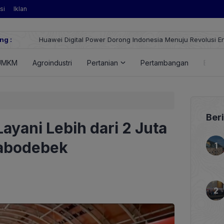
si
Iklan
ng :
Huawei Digital Power Dorong Indonesia Menuju Revolusi Energi T
FusionSolar Terbaru
UMKM
Agroindustri
Pertanian
Pertambangan
Energ
Ber
Layani Lebih dari 2 Juta
abodebek