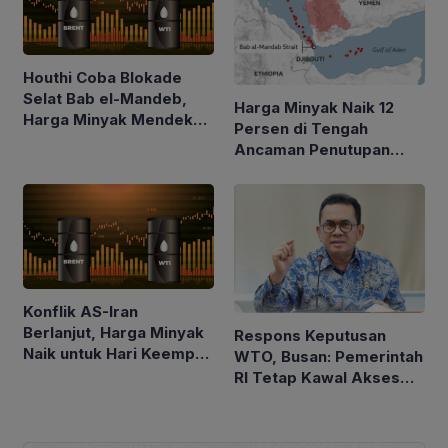
Houthi Coba Blokade
Selat Bab el-Mandeb,
Harga Minyak Naik 12
Harga Minyak Mendekati
Persen di Tengah
$100 per Barel
Ancaman Penutupan
Laut Merah
Konflik AS-Iran
Berlanjut, Harga Minyak
Respons Keputusan
Naik untuk Hari Keempat
WTO, Busan: Pemerintah
Berturut-turut
RI Tetap Kawal Akses
Pasar Asam Lemak ke
Uni Eropa