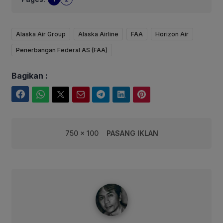
Alaska Air Group
Alaska Airline
FAA
Horizon Air
Penerbangan Federal AS (FAA)
Bagikan :
Facebook
WhatsApp
Twitter
Email
Telegram
LinkedIn
Pinterest
750 x 100
PASANG IKLAN
syarif@corebusiness