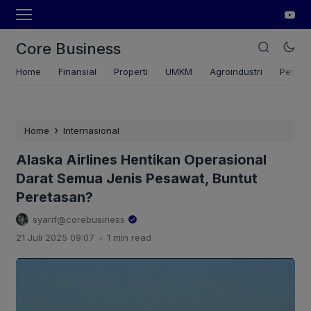
Core Business
Home
Finansial
Properti
UMKM
Agroindustri
Pertan
›
Home
Internasional
Alaska Airlines Hentikan Operasional
Darat Semua Jenis Pesawat, Buntut
Peretasan?
syarif@corebusiness
.
21 Juli 2025 09:07
1 min read