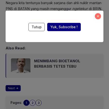
Negara kita tentunya banyak sarjana dan ahli nuklir mantan
PNS di BATAN yang masih menganggur
ngetekur
di BRIN.
Negera kita sudah punya BAPETEN, lembaga nuklir satu-
satunya yang masih ada setelah BATAN dilebur ke BRIN.
BAPETEN berwenang melakukan pengawasan dan
Tutup
Yuk, Subscribe !
memberi izin operasi PLTN yang sesuai dengan standard
keamanan IAEA.
Also Read:
MENIMBANG BIOETANOL
BERBASIS TETES TEBU
Next
Pages:
1
2
3