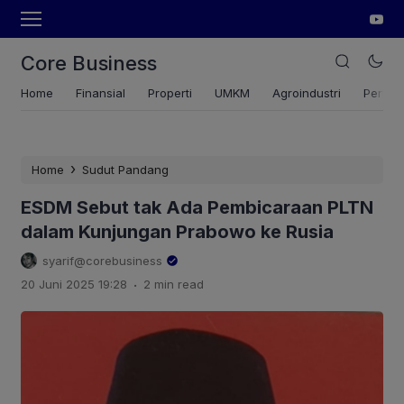
Core Business
Home
Finansial
Properti
UMKM
Agroindustri
Pertan
›
Home
Sudut Pandang
ESDM Sebut tak Ada Pembicaraan PLTN
dalam Kunjungan Prabowo ke Rusia
syarif@corebusiness
.
20 Juni 2025 19:28
2 min read