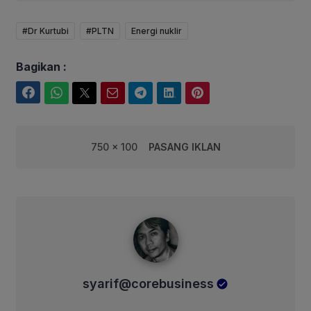
#Dr Kurtubi
#PLTN
Energi nuklir
Bagikan :
Facebook
WhatsApp
Twitter
Email
Telegram
LinkedIn
Pinterest
750 x 100
PASANG IKLAN
syarif@corebusiness
syarif@corebusiness