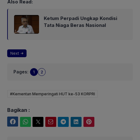
Also Read:
Ketum Perpadi Ungkap Kondisi
Tata Niaga Beras Nasional
Next
Pages:
1
2
#Kementan Memperingati HUT ke-53 KORPRI
Bagikan :
Facebook
WhatsApp
Twitter
Email
Telegram
LinkedIn
Pinterest