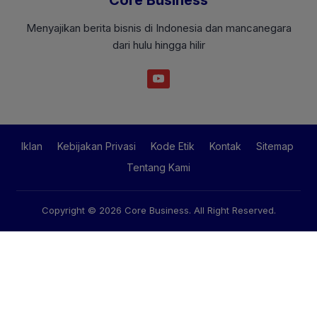
Menyajikan berita bisnis di Indonesia dan mancanegara
dari hulu hingga hilir
Iklan
Kebijakan Privasi
Kode Etik
Kontak
Sitemap
Tentang Kami
Copyright © 2026
Core Business
. All Right Reserved.