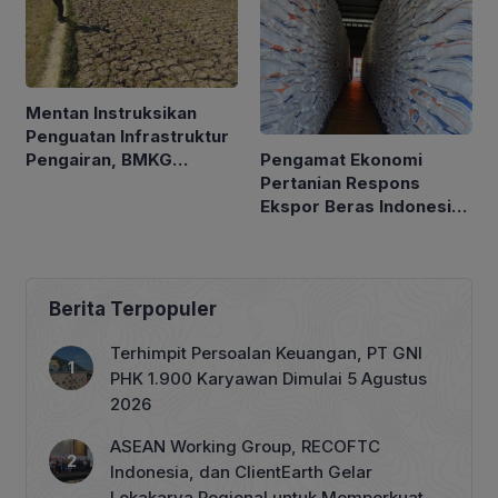
Mentan Instruksikan
Penguatan Infrastruktur
Pengamat Ekonomi
Pengairan, BMKG
Pertanian Respons
Petakan Musim Kemarau
Ekspor Beras Indonesia
ke Malaysia Rp10 Ribu
per Kg
Berita Terpopuler
Terhimpit Persoalan Keuangan, PT GNI
PHK 1.900 Karyawan Dimulai 5 Agustus
2026
ASEAN Working Group, RECOFTC
Indonesia, dan ClientEarth Gelar
Lokakarya Regional untuk Memperkuat