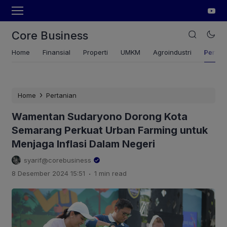
Core Business
Home
Finansial
Properti
UMKM
Agroindustri
Pertan
›
Home
Pertanian
Wamentan Sudaryono Dorong Kota
Semarang Perkuat Urban Farming untuk
Menjaga Inflasi Dalam Negeri
syarif@corebusiness
.
8 Desember 2024 15:51
1 min read