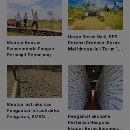
Holistik
Harga Beras Naik, BPS:
Mentan Amran:
Potensi Produksi Beras
Swasembada Pangan
Mei hingga Juli Turun 1,16
Berlanjut Sepanjang
Persen
2026
Mentan Instruksikan
Penguatan Infrastruktur
Pengamat Ekonomi
Pengairan, BMKG
Pertanian Respons
Petakan Musim Kemarau
Ekspor Beras Indonesia