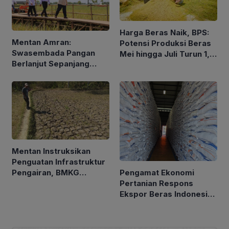
Harga Beras Naik, BPS:
Mentan Amran:
Potensi Produksi Beras
Swasembada Pangan
Mei hingga Juli Turun 1,16
Berlanjut Sepanjang
Persen
2026
Mentan Instruksikan
Penguatan Infrastruktur
Pengamat Ekonomi
Pengairan, BMKG
Pertanian Respons
Petakan Musim Kemarau
Ekspor Beras Indonesia
ke Malaysia Rp10 Ribu
per Kg