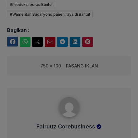
#Produksi beras Bantul
#Wamentan Sudaryono panen raya di Bantul
Bagikan :
Facebook
WhatsApp
Twitter
Email
Telegram
LinkedIn
Pinterest
750 x 100
PASANG IKLAN
Fairuuz Corebusiness
Fairuuz Corebusiness