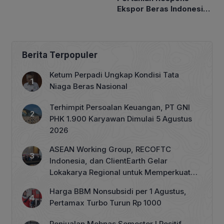
Ekspor Beras Indonesia
ke Malaysia Rp10 Ribu
per Kg
Berita Terpopuler
Ketum Perpadi Ungkap Kondisi Tata
Niaga Beras Nasional
Terhimpit Persoalan Keuangan, PT GNI
PHK 1.900 Karyawan Dimulai 5 Agustus
2026
ASEAN Working Group, RECOFTC
Indonesia, dan ClientEarth Gelar
Lokakarya Regional untuk Memperkuat
Tata Kelola Perhutanan Sosial
Harga BBM Nonsubsidi per 1 Agustus,
Pertamax Turbo Turun Rp 1000
Penjualan Mobnas Semester I Positif,