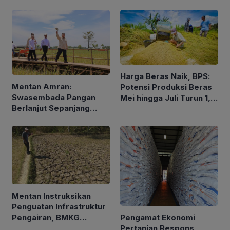
Pengalaman dan Konsep
Holistik
Harga Beras Naik, BPS:
Mentan Amran:
Potensi Produksi Beras
Swasembada Pangan
Mei hingga Juli Turun 1,16
Berlanjut Sepanjang
Persen
2026
Mentan Instruksikan
Penguatan Infrastruktur
Pengamat Ekonomi
Pengairan, BMKG
Pertanian Respons
Petakan Musim Kemarau