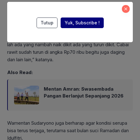
“Kemarin
kan
ada keanehan-keanehan, misalnya, minyak
gorengnya setelah dituang kurang (takaran). Harganya
tinggi dan seterusnya. Tapi minyak yang ada disini sesuai
Tutup
Yuk, Subscribe !
malah lebih rendah dari HET. Saya berharap harganya
Rp15.500,
oke
. Stok beras ada harga harga sejauh ini
oke
lah ada yang nambah naik dikit ada yang turun dikit. Cabai
rawit sudah turun di angka Rp70 ribu begitu juga daging
dan lain lain,” katanya.
Also Read:
Mentan Amran: Swasembada
Pangan Berlanjut Sepanjang 2026
Wamentan Sudaryono juga berharap agar kondisi serupa
bisa terus terjaga, terutama saat bulan suci Ramadan dan
Idulfitri.