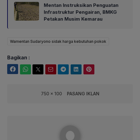
Mentan Instruksikan Penguatan
Infrastruktur Pengairan, BMKG
Petakan Musim Kemarau
Wamentan Sudaryono sidak harga kebutuhan pokok
Bagikan :
Facebook
WhatsApp
Twitter
Email
Telegram
LinkedIn
Pinterest
750 x 100
PASANG IKLAN
Fairuuz Corebusiness