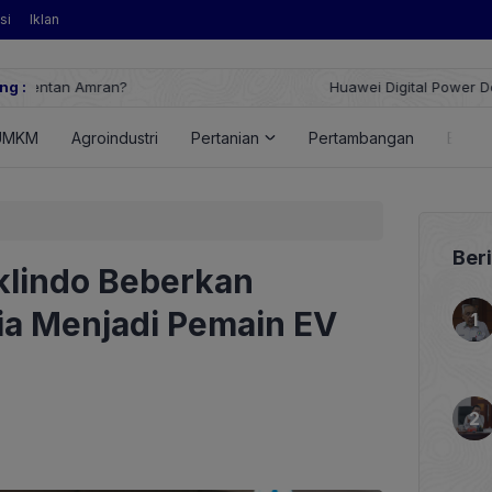
si
Iklan
ng :
Huawei Digital Power Dorong Indonesia Menuju Revolusi Energi T
FusionSolar Terbaru
UMKM
Agroindustri
Pertanian
Pertambangan
Energ
Ber
iklindo Beberkan
ia Menjadi Pemain EV