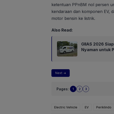
ketentuan PPnBM nol persen unt
kendaraan dan komponen EV, dan
motor bensin ke listrik.
Also Read:
GIIAS 2026 Siap
Nyaman untuk 
Next
Pages:
1
2
3
Electric Vehicle
EV
Periklindo