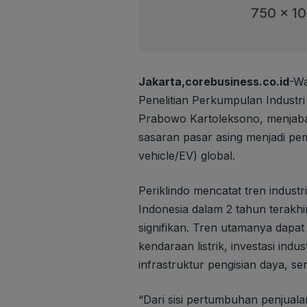
750 x 1
Jakarta,corebusiness.co.id
-Wa
Penelitian Perkumpulan Industri 
Prabowo Kartoleksono, menjabark
sasaran pasar asing menjadi pema
vehicle/EV) global.
Periklindo mencatat tren industri
Indonesia dalam 2 tahun terak
signifikan. Tren utamanya dapat
kendaraan listrik, investasi ind
infrastruktur pengisian daya, ser
“Dari sisi pertumbuhan penjuala