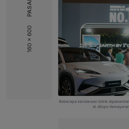
160 x 600
160 x 600
Beberapa kendaraan listrik dipamerkan
di JIExpo Kemayoran,