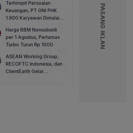
Terhimpit Persoalan
PASANG IKLAN
PASANG IKLAN
Keuangan, PT GNI PHK
1.900 Karyawan Dimulai 5
Agustus 2026
Harga BBM Nonsubsidi
per 1 Agustus, Pertamax
Turbo Turun Rp 1000
ASEAN Working Group,
RECOFTC Indonesia, dan
ClientEarth Gelar
Lokakarya Regional untuk
Memperkuat Tata Kelola
Perhutanan Sosial