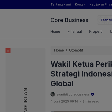
Tentang Kami
Kontak
Kebijakan Priva
Core Business
gamat Pertanian yang Dimaksud Mentan Amran?
Trendi
Home
Finansial
Properti
›
Home
Otomotif
Wakil Ketua Per
Strategi Indones
Global
PASANG IKLAN
PASANG IKLAN
syarif@corebusiness
.
4 Juni 2025 09:14
2 min read