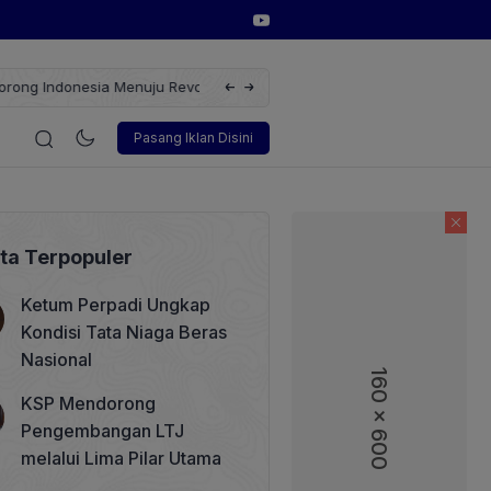
erbarukan dengan Solusi
Wakil Direktur Utama PT Pelindo, Hambra 
i
Korporasi
Teknologi
Otomotif
Wawancara
Sos
Pasang Iklan Disini
ita Terpopuler
Ketum Perpadi Ungkap
Kondisi Tata Niaga Beras
Nasional
160 x 600
160 x 600
KSP Mendorong
Pengembangan LTJ
melalui Lima Pilar Utama