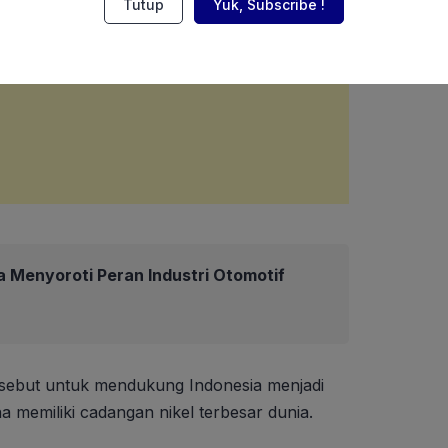
Tutup
Yuk, Subscribe !
 Menyoroti Peran Industri Otomotif
ersebut untuk mendukung Indonesia menjadi
a memiliki cadangan nikel terbesar dunia.