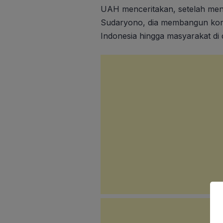
UAH menceritakan, setelah me
Sudaryono, dia membangun komu
Indonesia hingga masyarakat di