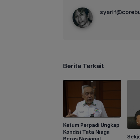
syarif@corebusiness
syarif@coreb
Berita Terkait
Ketum Perpadi Ungkap
Kondisi Tata Niaga
Sekj
Beras Nasional