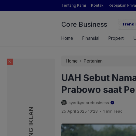
Tentang Kami
Kontak
Kebijakan Priva
Core Business
gamat Pertanian yang Dimaksud Mentan Amran?
Trendi
Home
Finansial
Properti
›
Home
Pertanian
UAH Sebut Nama
Prabowo saat Pe
syarif@corebusiness
PASANG IKLAN
PASANG IKLAN
.
25 April 2025 10:28
1 min read