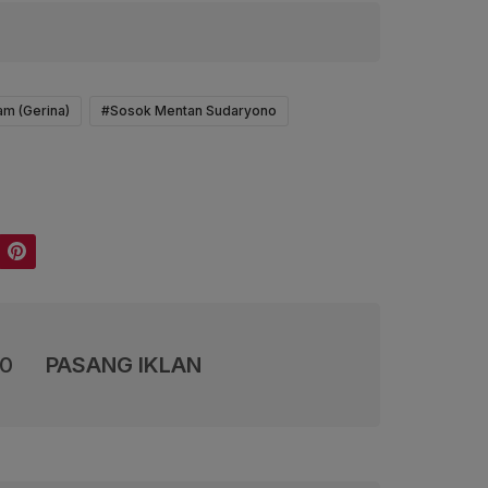
m (Gerina)
#Sosok Mentan Sudaryono
Pinterest
00
PASANG IKLAN