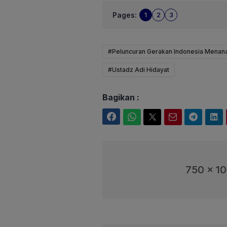
Pages:
1
2
3
#Peluncuran Gerakan Indonesia Menana
#Ustadz Adi Hidayat
Bagikan :
Facebook
WhatsApp
Twitter
Email
Telegram
LinkedIn
750 x 1