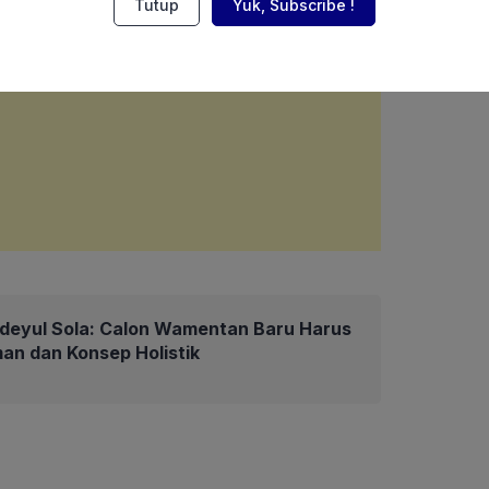
Tutup
Yuk, Subscribe !
deyul Sola: Calon Wamentan Baru Harus
an dan Konsep Holistik