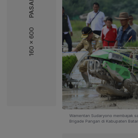
160 x 600
160 x 600
Wamentan Sudaryono membajak saw
Brigade Pangan di Kabupaten Batan