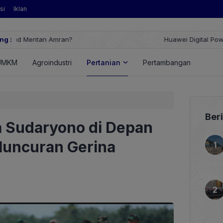
si
Iklan
ng :
Huawei Digital Power Dorong Indonesia Menuju Revolusi Energi T
FusionSolar Terbaru
UMKM
Agroindustri
Pertanian
Pertambangan
Energ
Ber
 Sudaryono di Depan
luncuran Gerina