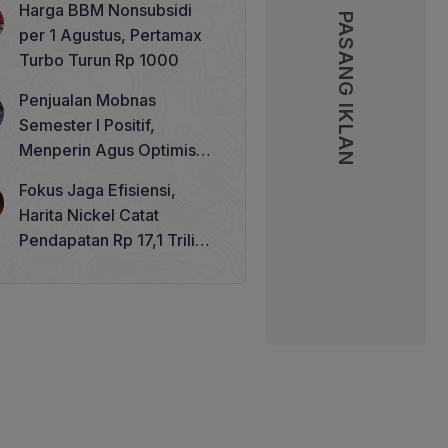
Harga BBM Nonsubsidi
Memperkuat Tata Kelola
PASANG IKLAN
PASANG IKLAN
per 1 Agustus, Pertamax
Perhutanan Sosial
Turbo Turun Rp 1000
Penjualan Mobnas
Semester I Positif,
Menperin Agus Optimistis
Lampaui Target 850 Unit
Fokus Jaga Efisiensi,
Harita Nickel Catat
Pendapatan Rp 17,1 Triliun
pada Semester I 2026