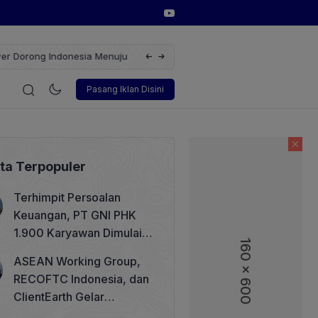
erbarukan dengan Solusi
Wakil Direktur Utama PT Pelindo, Hambra 
i
Korporasi
Teknologi
Otomotif
Wawancara
Sos
Pasang Iklan Disini
ita Terpopuler
Terhimpit Persoalan
Keuangan, PT GNI PHK
1.900 Karyawan Dimulai 5
160 x 600
160 x 600
Agustus 2026
ASEAN Working Group,
RECOFTC Indonesia, dan
ClientEarth Gelar
Lokakarya Regional untuk