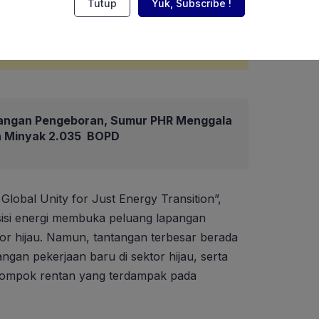
Tutup
Yuk, Subscribe !
angan Pengeboran, Sumur PHR Menggala
an Minyak 2.035 BOPD
Global Unity for Just Energy Transition”,
sisi energi membuka peluang lapangan
ktor hijau. Namun, tantangan terbesar berada
ngan pekerjaan baru di sektor hijau, serta
lompok rentan yang terdampak pada