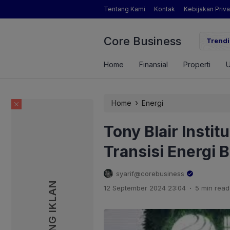
Tentang Kami
Kontak
Kebijakan Priva
Core Business
gamat Pertanian yang Dimaksud Mentan Amran?
Trendi
Home
Finansial
Properti
›
Home
Energi
Tony Blair Instit
Transisi Energi 
syarif@corebusiness
PASANG IKLAN
PASANG IKLAN
.
12 September 2024 23:04
5 min read