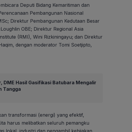
pembicara Deputi Bidang Kemaritiman dan
 Perencanaan Pembangunan Nasional
, MSc; Direktur Pembangunan Kedutaan Besar
Loughlin OBE; Direktur Regional Asia
stitute (RMI), Wini Rizkiningayu; dan Direktur
Haqim, dengan moderator Tomi Soetjipto,
r, DME Hasil Gasifikasi Batubara Mengalir
h Tangga
an transformasi (energi) yang efektif,
 Kita harus melibatkan seluruh pemangku
 lokal, industri dan pengambil kebijakan.