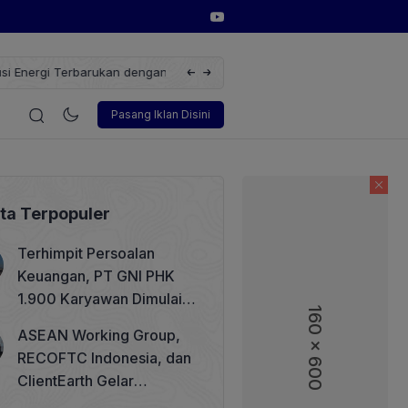
erbarukan dengan Solusi
Wakil Direktur Utama PT Pelindo, Hambra 
i
Korporasi
Teknologi
Otomotif
Wawancara
Sos
Pasang Iklan Disini
ita Terpopuler
Terhimpit Persoalan
Keuangan, PT GNI PHK
1.900 Karyawan Dimulai 5
160 x 600
160 x 600
Agustus 2026
ASEAN Working Group,
RECOFTC Indonesia, dan
ClientEarth Gelar
Lokakarya Regional untuk