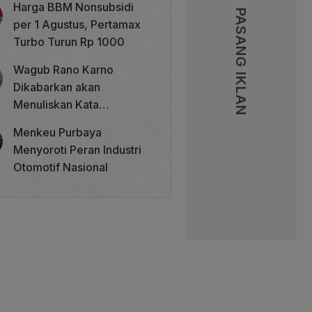
Harga BBM Nonsubsidi
Memperkuat Tata Kelola
PASANG IKLAN
PASANG IKLAN
per 1 Agustus, Pertamax
Perhutanan Sosial
Turbo Turun Rp 1000
Wagub Rano Karno
Dikabarkan akan
Menuliskan Kata
Sambutan di Buku Sastra
Menkeu Purbaya
Betawi 100 Tahun
Menyoroti Peran Industri
Otomotif Nasional