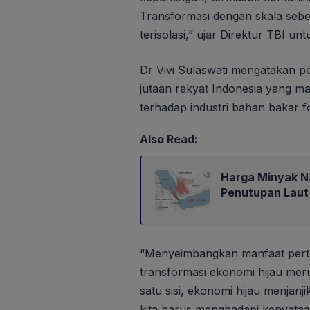
Transformasi dengan skala sebesa
terisolasi,” ujar Direktur TBI u
Dr Vivi Sulaswati mengatakan p
jutaan rakyat Indonesia yang m
terhadap industri bahan bakar fo
Also Read:
Harga Minyak N
Penutupan Laut
“Menyeimbangkan manfaat pertu
transformasi ekonomi hijau mer
satu sisi, ekonomi hijau menjanji
kita harus menghadapi kenyataa