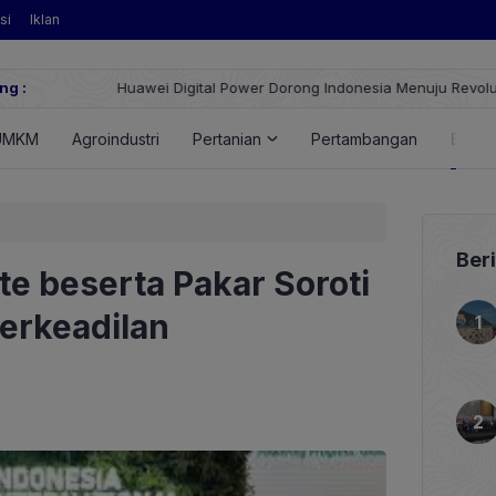
si
Iklan
ng :
Huawei Digital Power Dorong Indonesia Menuju Revolusi Energi T
FusionSolar Terbaru
UMKM
Agroindustri
Pertanian
Pertambangan
Energ
Ber
ute beserta Pakar Soroti
Berkeadilan