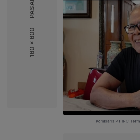
160 x 600
160 x 600
Komisaris PT IPC Term