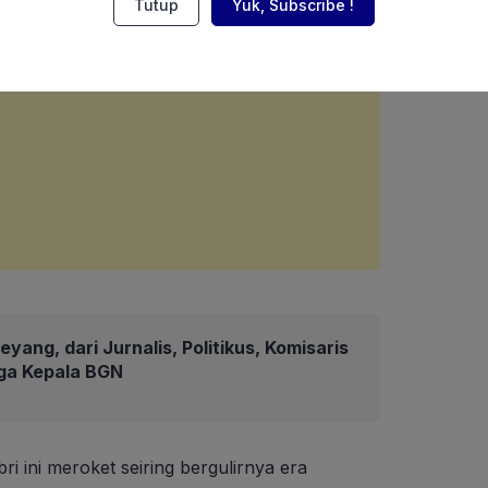
Tutup
Yuk, Subscribe !
eyang, dari Jurnalis, Politikus, Komisaris
gga Kepala BGN
i ini meroket seiring bergulirnya era