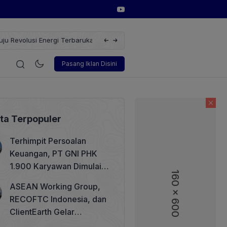
erbarukan dengan Solusi
Wakil Direktur Utama PT Pelindo, Hambra 
i
Korporasi
Teknologi
Otomotif
Wawancara
Sos
Pasang Iklan Disini
ita Terpopuler
Terhimpit Persoalan
Keuangan, PT GNI PHK
1.900 Karyawan Dimulai 5
160 x 600
160 x 600
Agustus 2026
ASEAN Working Group,
RECOFTC Indonesia, dan
ClientEarth Gelar
Lokakarya Regional untuk