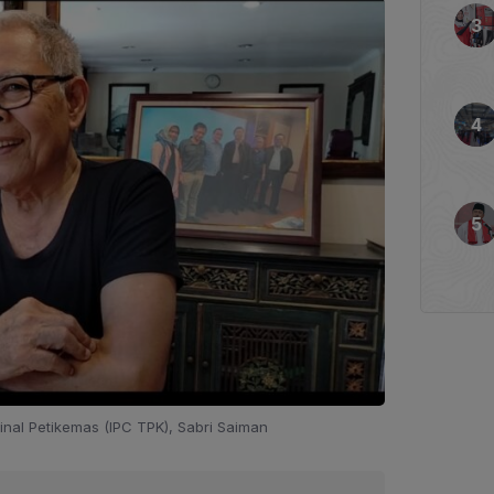
inal Petikemas (IPC TPK), Sabri Saiman