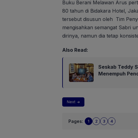
Buku Berani Melawan Arus perta
80 tahun di Bidakara Hotel, Jak
tersebut disusun oleh Tim Peny
mengisahkan semangat Sabri unt
dirinya, namun dia tetap konsis
Also Read:
Seskab Teddy S
Menempuh Pendi
Next
Pages:
1
2
3
4