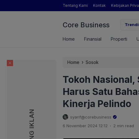
Tentang Kami
Kontak
Kebijakan Priva
Core Business
gamat Pertanian yang Dimaksud Mentan Amran?
Trendi
Home
Finansial
Properti
›
Home
Sosok
Tokoh Nasional, 
Harus Satu Bah
Kinerja Pelindo
PASANG IKLAN
PASANG IKLAN
syarif@corebusiness
.
6 November 2024 12:12
2 min read