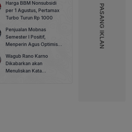
Harga BBM Nonsubsidi
Memperkuat Tata Kelola
PASANG IKLAN
PASANG IKLAN
per 1 Agustus, Pertamax
Perhutanan Sosial
Turbo Turun Rp 1000
Penjualan Mobnas
Semester I Positif,
Menperin Agus Optimistis
Lampaui Target 850 Unit
Wagub Rano Karno
Dikabarkan akan
Menuliskan Kata
Sambutan di Buku Sastra
Betawi 100 Tahun