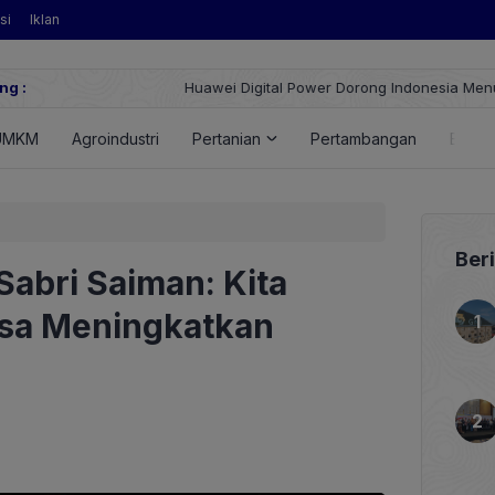
si
Iklan
ng :
Huawei Digital Power Dorong Indonesia Menuju Revolusi Energi T
FusionSolar Terbaru
UMKM
Agroindustri
Pertanian
Pertambangan
Energ
Ber
Sabri Saiman: Kita
asa Meningkatkan