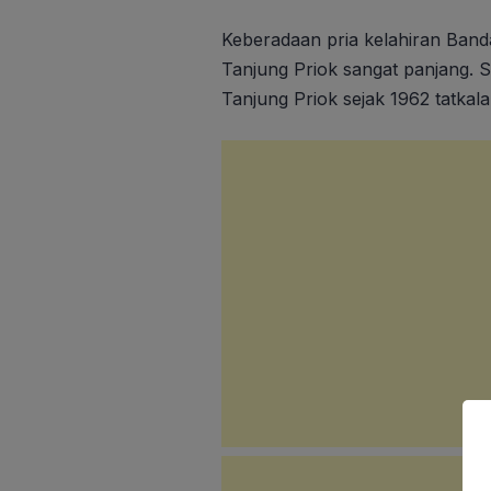
Keberadaan pria kelahiran Band
Tanjung Priok sangat panjang. 
Tanjung Priok sejak 1962 tatkala 