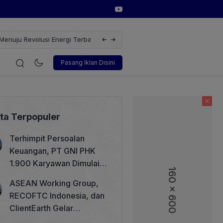
erbarukan dengan Solusi
Wakil Direktur Utama PT Pelindo, Hambra 
i
Korporasi
Teknologi
Otomotif
Wawancara
Sos
Pasang Iklan Disini
ita Terpopuler
Terhimpit Persoalan
Keuangan, PT GNI PHK
1.900 Karyawan Dimulai 5
160 x 600
160 x 600
Agustus 2026
ASEAN Working Group,
RECOFTC Indonesia, dan
ClientEarth Gelar
Lokakarya Regional untuk