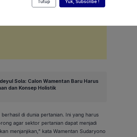
Tutup
Yuk, Subscribe !
deyul Sola: Calon Wamentan Baru Harus
an dan Konsep Holistik
rhasil di dunia pertanian. Ini yang harus
dorong agar sektor pertanian dapat menjadi
ahkan menjanjikan,” kata Wamentan Sudaryono