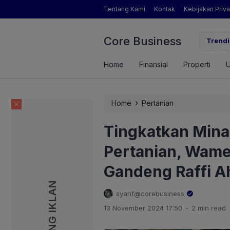
Tentang Kami
Kontak
Kebijakan Priva
Core Business
gamat Pertanian yang Dimaksud Mentan Amran?
Trendi
Home
Finansial
Properti
›
Home
Pertanian
Tingkatkan Minat
Pertanian, Wam
Gandeng Raffi 
PASANG IKLAN
PASANG IKLAN
syarif@corebusiness
.
13 November 2024 17:50
2 min read