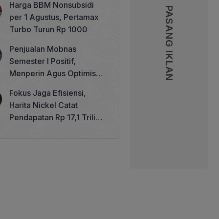
Harga BBM Nonsubsidi
Memperkuat Tata Kelola
PASANG IKLAN
PASANG IKLAN
per 1 Agustus, Pertamax
Perhutanan Sosial
Turbo Turun Rp 1000
Penjualan Mobnas
Semester I Positif,
Menperin Agus Optimistis
Lampaui Target 850 Unit
Fokus Jaga Efisiensi,
Harita Nickel Catat
Pendapatan Rp 17,1 Triliun
pada Semester I 2026