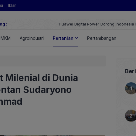
si
Iklan
ng :
Huawei Digital Power Dorong Indonesia Menuju Revolusi Energi T
FusionSolar Terbaru
UMKM
Agroindustri
Pertanian
Pertambangan
Energ
Ber
 Milenial di Dunia
entan Sudaryono
Ahmad