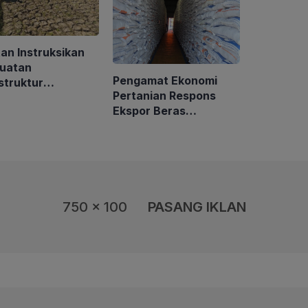
an Instruksikan
uatan
Pengamat Ekonomi
struktur
Pertanian Respons
airan, BMKG
Ekspor Beras
kan Musim
Indonesia ke Malaysia
rau
Rp10 Ribu per Kg
750 x 100
PASANG IKLAN