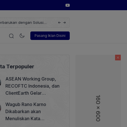
erbarukan dengan Solusi
Wakil Direktur Utama PT Pelindo, Hambra 
i
Korporasi
Teknologi
Otomotif
Wawancara
Sos
Pasang Iklan Disini
ita Terpopuler
ASEAN Working Group,
RECOFTC Indonesia, dan
ClientEarth Gelar
160 x 600
160 x 600
Lokakarya Regional untuk
Wagub Rano Karno
Memperkuat Tata Kelola
Dikabarkan akan
Perhutanan Sosial
Menuliskan Kata
Sambutan di Buku Sastra