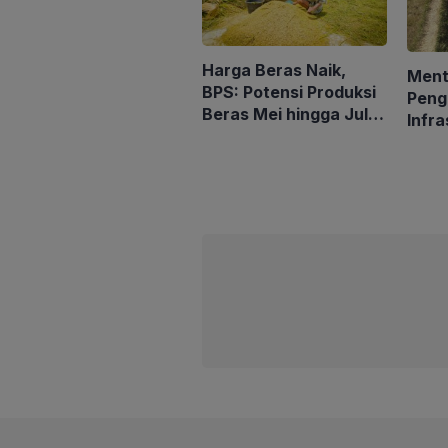
Harga Beras Naik,
Ment
BPS: Potensi Produksi
Peng
Beras Mei hingga Juli
Infra
Turun 1,16 Persen
Peng
Peta
Kema