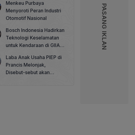
Menkeu Purbaya
Betawi 100 Tahun
PASANG IKLAN
PASANG IKLAN
Menyoroti Peran Industri
Otomotif Nasional
Bosch Indonesia Hadirkan
Teknologi Keselamatan
untuk Kendaraan di GIIAS
2026
Laba Anak Usaha PIEP di
Prancis Melonjak,
Disebut-sebut akan
Akuisisi Perusahaan
Migas Kanada