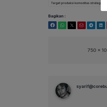
Target produksi komoditas strategis pe
Bagikan :
Facebook
WhatsApp
Twitter
Email
Telegram
LinkedIn
750 x 1
syarif@corebusiness
syarif@coreb