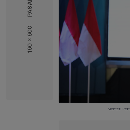
160 x 600
160 x 600
Menteri Per