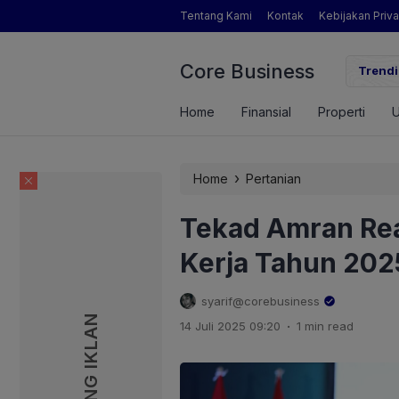
Tentang Kami
Kontak
Kebijakan Priva
Core Business
gamat Pertanian yang Dimaksud Mentan Amran?
Trendi
Home
Finansial
Properti
›
Home
Pertanian
Tekad Amran Rea
Kerja Tahun 202
syarif@corebusiness
PASANG IKLAN
PASANG IKLAN
.
14 Juli 2025 09:20
1 min read