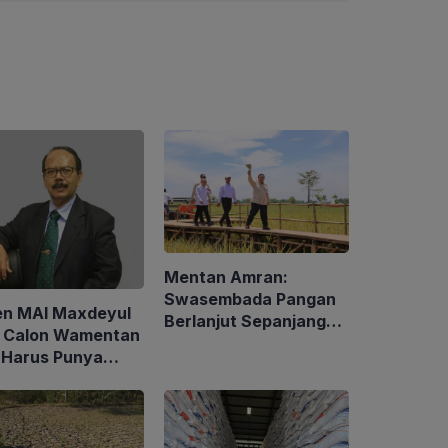
Mentan Amran:
Swasembada Pangan
en MAI Maxdeyul
Berlanjut Sepanjang
: Calon Wamentan
2026
 Harus Punya
alaman dan
p Holistik