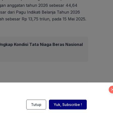
an anggatan tahun 2026 sebesar 44,64
 besar dari Pagu Indikati Belanja Tahun 2026
h sebesar Rp 13,75 trilun, pada 15 Mei 2025.
ngkap Kondisi Tata Niaga Beras Nasional
Tutup
Yuk, Subscribe !
garan Kementan 2026