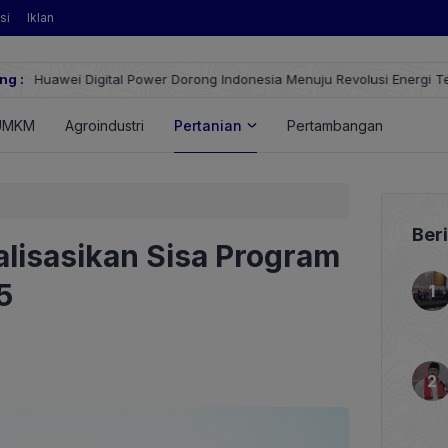
si
Iklan
ng :
Huawei Digital Power Dorong Indonesia Menuju Revolusi Energi T
FusionSolar Terbaru
UMKM
Agroindustri
Pertanian
Pertambangan
Energ
Ber
lisasikan Sisa Program
5