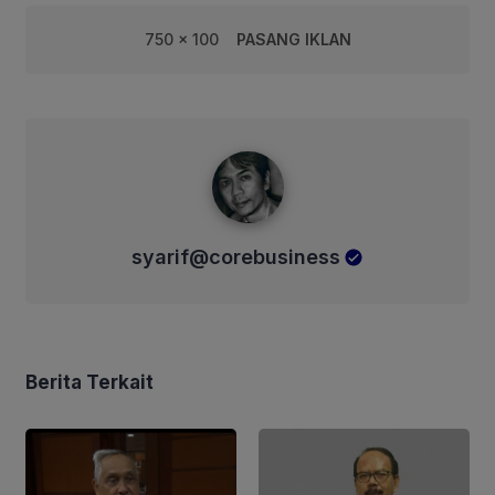
750 x 100
PASANG IKLAN
syarif@corebusiness
syarif@corebusiness
Berita Terkait