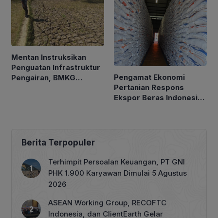
Mentan Instruksikan
Penguatan Infrastruktur
Pengamat Ekonomi
Pengairan, BMKG
Pertanian Respons
Petakan Musim Kemarau
Ekspor Beras Indonesia
ke Malaysia Rp10 Ribu
per Kg
Berita Terpopuler
Terhimpit Persoalan Keuangan, PT GNI
PHK 1.900 Karyawan Dimulai 5 Agustus
2026
ASEAN Working Group, RECOFTC
Indonesia, dan ClientEarth Gelar