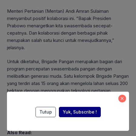
Menteri Pertanian (Mentan) Andi Amran Sulaiman
menyambut positif kolaborasi ini. “Bapak Presiden
Prabowo menargetkan kita swasembada secepat-
cepatnya. Dan kolaborasi dengan berbagai pihak
merupakan salah satu kunci untuk mewujudkannya,”
jelasnya.
Untuk diketahui, Brigade Pangan merupakan bagian dari
program percepatan swasembada pangan dengan
melibatkan generasi muda. Satu kelompok Brigade Pangan
yang terdiri atas 15 orang akan mengelola lahan seluas 200
hektare dengan menggunakan teknologi pertanian.
Program ini tidak hanya mendorong peran generasi muda
untuk terjun di sektor pertanian, tetapi diharapkan dapat
Tutup
Yuk, Subscribe !
mewujudkan gagasan swasembada pangan sesuai arahan
Presiden Prabowo Subianto. (ADV)
Also Read: