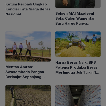
Ketum Perpadi Ungkap
Kondisi Tata Niaga Beras
Sekjen MAI Maxdeyul
Nasional
Sola: Calon Wamentan
Baru Harus Punya
Pengalaman dan Konsep
Holistik
Harga Beras Naik, BPS:
Mentan Amran:
Potensi Produksi Beras
Swasembada Pangan
Mei hingga Juli Turun 1,16
Berlanjut Sepanjang
Persen
2026