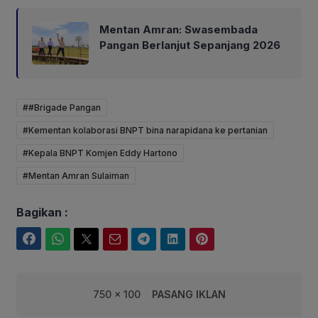
Mentan Amran: Swasembada
Pangan Berlanjut Sepanjang 2026
##Brigade Pangan
#Kementan kolaborasi BNPT bina narapidana ke pertanian
#Kepala BNPT Komjen Eddy Hartono
#Mentan Amran Sulaiman
Bagikan :
Facebook
WhatsApp
Twitter
Email
Telegram
LinkedIn
Pinterest
750 x 100
PASANG IKLAN