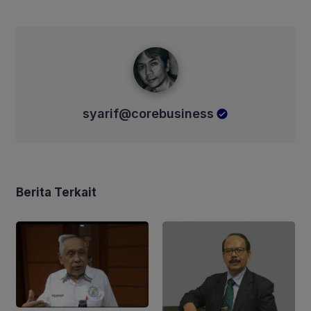
syarif@corebusiness
syarif@corebusiness
Berita Terkait