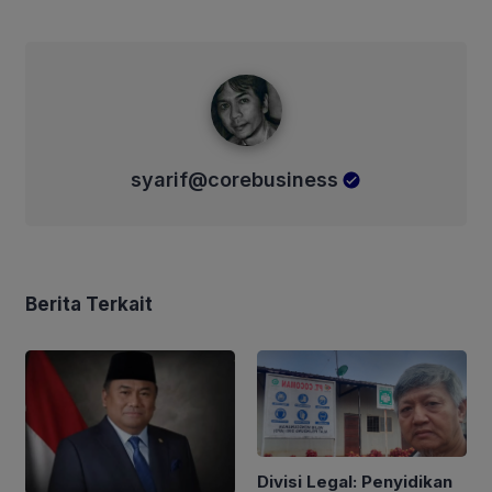
syarif@corebusiness
syarif@corebusiness
Berita Terkait
Divisi Legal: Penyidikan