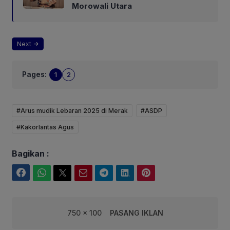
Morowali Utara
Next
Pages:
1
2
#Arus mudik Lebaran 2025 di Merak
#ASDP
#Kakorlantas Agus
Bagikan :
Facebook
WhatsApp
Twitter
Email
Telegram
LinkedIn
Pinterest
750 x 100
PASANG IKLAN