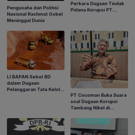
Perkara Dugaan Tindak
Pengusaha dan Politisi
Pidana Korupsi PT
Nasional Rachmat Gobel
Cocoman Berdasarkan
Meninggal Dunia
Azas Praduga Bersalah
LI BAPAN Sebut BD
dalam Dugaan
Pelanggaran Tata Kelola
PT Cocoman Buka Suara
Tambang di Kalbar
soal Dugaan Korupsi
Tambang Nikel di
Morowali Utara