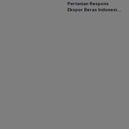
Pertanian Respons
Petakan Musim Kemarau
Ekspor Beras Indonesia
ke Malaysia Rp10 Ribu
per Kg