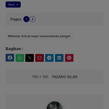
Next
Pages:
1
2
#Mentan Amran kejar swasembada pangan
Bagikan :
Facebook
WhatsApp
Twitter
Email
Telegram
LinkedIn
Pinterest
750 x 100
PASANG IKLAN
syarif@corebusiness