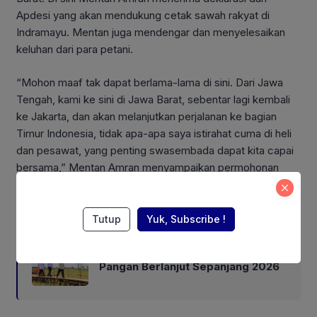
Apdesi yang akan mendukung cetak sawah rakyat di
Indramayu. Mentan juga mendengar dan menyelesaikan
keluhan dari para petani.
“Mohon maaf tak dapat berlama-lama di sini. Dari Jawa
Tengah, kami ke sini di Jawa Barat, sebentar lagi kembali
ke Jakarta, dan akan melanjutkan perjalanan ke bagian
Timur Indonesia, tidak apa-apa saya istirahat cuma di heli
dan pesawat, yang penting swasembada dapat kita capai
bersama,” Mentan Amran menyampaikan permohonan
maaf pada petani dan kepala desa yang hadir.
Also Read:
Tutup
Yuk, Subscribe !
Mentan Amran: Swasembada
Pangan Berlanjut Sepanjang 2026