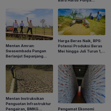
Baru Harus Punya
Pengalaman dan Konsep
Holistik
Harga Beras Naik, BPS:
Mentan Amran:
Potensi Produksi Beras
Swasembada Pangan
Mei hingga Juli Turun 1,16
Berlanjut Sepanjang
Persen
2026
Mentan Instruksikan
Penguatan Infrastruktur
Pengamat Ekonomi
Pengairan, BMKG