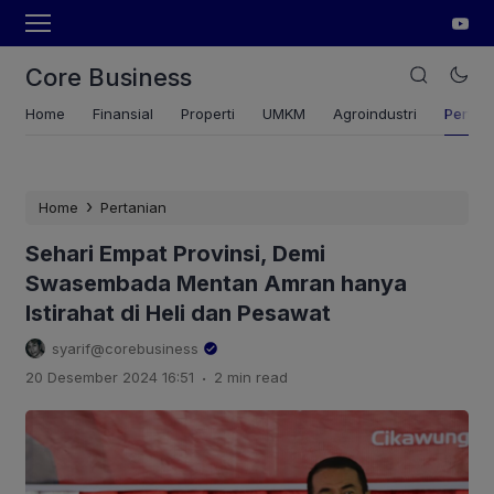
Core Business
Home
Finansial
Properti
UMKM
Agroindustri
Pertan
›
Home
Pertanian
Sehari Empat Provinsi, Demi
Swasembada Mentan Amran hanya
Istirahat di Heli dan Pesawat
syarif@corebusiness
.
20 Desember 2024 16:51
2 min read