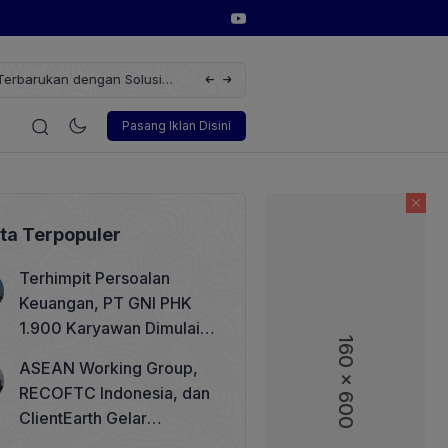
erbarukan dengan Solusi
Wakil Direktur Utama PT Pelindo, Hambra 
i
Korporasi
Teknologi
Otomotif
Wawancara
Sos
Pasang Iklan Disini
ita Terpopuler
Terhimpit Persoalan
Keuangan, PT GNI PHK
1.900 Karyawan Dimulai 5
160 x 600
160 x 600
Agustus 2026
ASEAN Working Group,
RECOFTC Indonesia, dan
ClientEarth Gelar
Lokakarya Regional untuk