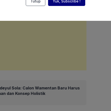
Tutup
Yuk, Subscribe !
deyul Sola: Calon Wamentan Baru Harus
an dan Konsep Holistik