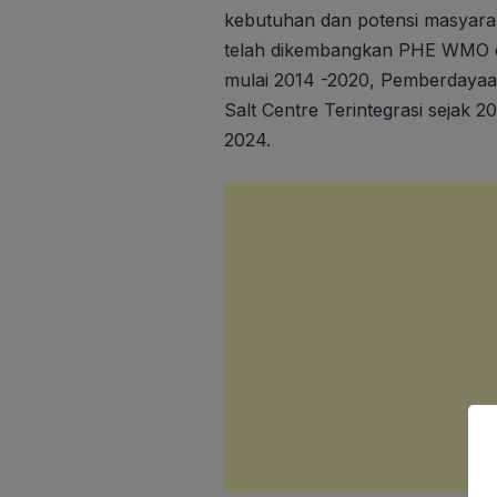
kebutuhan dan potensi masyara
telah dikembangkan PHE WMO d
mulai 2014 -2020, Pemberdayaa
Salt Centre Terintegrasi sejak 2
2024.