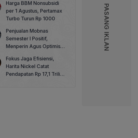
Harga BBM Nonsubsidi
Memperkuat Tata Kelola
PASANG IKLAN
PASANG IKLAN
per 1 Agustus, Pertamax
Perhutanan Sosial
Turbo Turun Rp 1000
Penjualan Mobnas
Semester I Positif,
Menperin Agus Optimistis
Lampaui Target 850 Unit
Fokus Jaga Efisiensi,
Harita Nickel Catat
Pendapatan Rp 17,1 Triliun
pada Semester I 2026