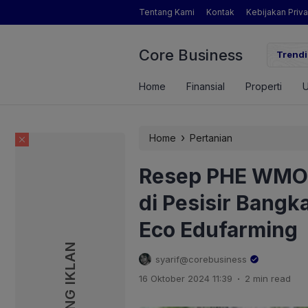
Tentang Kami
Kontak
Kebijakan Priva
Core Business
gamat Pertanian yang Dimaksud Mentan Amran?
Trendi
Home
Finansial
Properti
›
Home
Pertanian
Resep PHE WMO 
di Pesisir Bangk
Eco Edufarming
PASANG IKLAN
PASANG IKLAN
syarif@corebusiness
.
16 Oktober 2024 11:39
2 min read