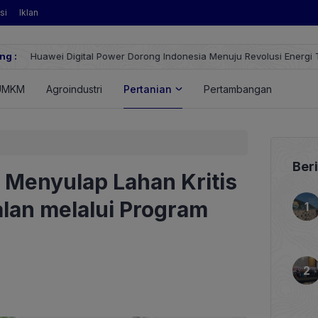
si
Iklan
ng :
Huawei Digital Power Dorong Indonesia Menuju Revolusi Energi T
FusionSolar Terbaru
UMKM
Agroindustri
Pertanian
Pertambangan
Energ
Ber
Menyulap Lahan Kritis
alan melalui Program