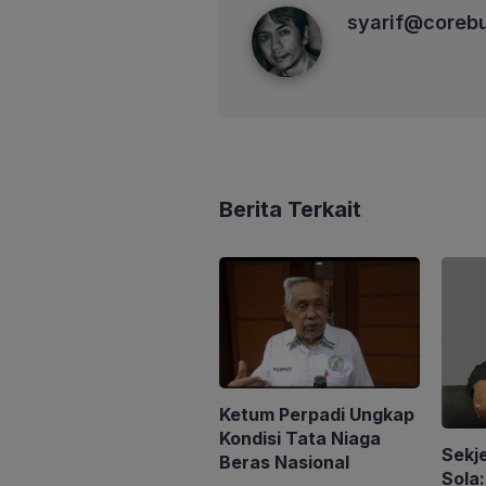
syarif@corebusiness
syarif@coreb
Berita Terkait
Ketum Perpadi Ungkap
Kondisi Tata Niaga
Sekj
Beras Nasional
Sola