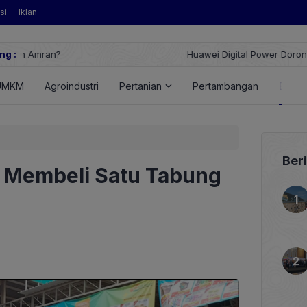
si
Iklan
ng :
Huawei Digital Power Dorong Indonesia Menuju Revolusi Energi T
FusionSolar Terbaru
UMKM
Agroindustri
Pertanian
Pertambangan
Energ
Ber
k Membeli Satu Tabung