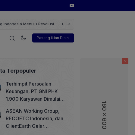
erbarukan dengan Solusi
Wakil Direktur Utama PT Pelindo, Hambra 
i
Korporasi
Teknologi
Otomotif
Wawancara
Sos
Pasang Iklan Disini
ita Terpopuler
Terhimpit Persoalan
Keuangan, PT GNI PHK
1.900 Karyawan Dimulai 5
160 x 600
160 x 600
Agustus 2026
ASEAN Working Group,
RECOFTC Indonesia, dan
ClientEarth Gelar
Lokakarya Regional untuk