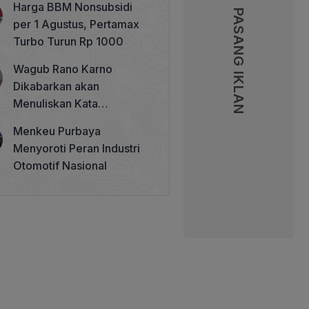
Harga BBM Nonsubsidi
Memperkuat Tata Kelola
PASANG IKLAN
PASANG IKLAN
per 1 Agustus, Pertamax
Perhutanan Sosial
Turbo Turun Rp 1000
Wagub Rano Karno
Dikabarkan akan
Menuliskan Kata
Sambutan di Buku Sastra
Menkeu Purbaya
Betawi 100 Tahun
Menyoroti Peran Industri
Otomotif Nasional