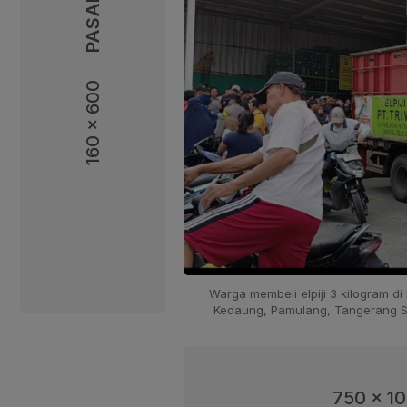
160 x 600
160 x 600
Warga membeli elpiji 3 kilogram di 
Kedaung, Pamulang, Tangerang Sel
750 x 1