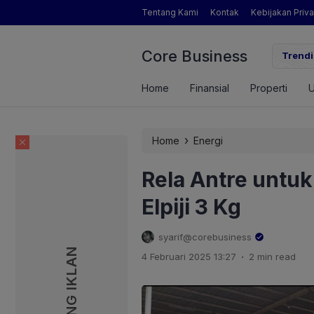
Tentang Kami
Kontak
Kebijakan Priva
Core Business
gamat Pertanian yang Dimaksud Mentan Amran?
Trendi
Home
Finansial
Properti
›
Home
Energi
Rela Antre untu
Elpiji 3 Kg
syarif@corebusiness
PASANG IKLAN
PASANG IKLAN
.
4 Februari 2025 13:27
2 min read