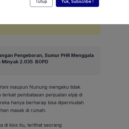
Tutup
Yuk, Subscribe !
angan Pengeboran, Sumur PHR Menggala
an Minyak 2.035 BOPD
k Yani maupun Nunung mengaku tidak
erkait pembatasan penjualan elpiji di
reka hanya berharap bisa dipermudah
uhan masak di rumah.
di kios itu, terlihat seorang