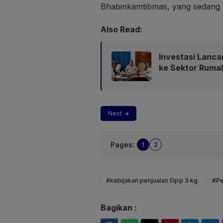
Bhabinkamtibmas, yang sedang m
Also Read:
Investasi Lanca
ke Sektor Ruma
Next
Pages:
1
2
#kebijakan penjualan Elpiji 3 kg
#Pe
Bagikan :