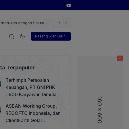
erbarukan dengan Solusi
Wakil Direktur Utama PT Pelindo, Hambra 
i
Korporasi
Teknologi
Otomotif
Wawancara
Soso
Pasang Iklan Disini
ita Terpopuler
Terhimpit Persoalan
Keuangan, PT GNI PHK
1.900 Karyawan Dimulai 5
160 x 600
Agustus 2026
ASEAN Working Group,
RECOFTC Indonesia, dan
ClientEarth Gelar
Lokakarya Regional untuk