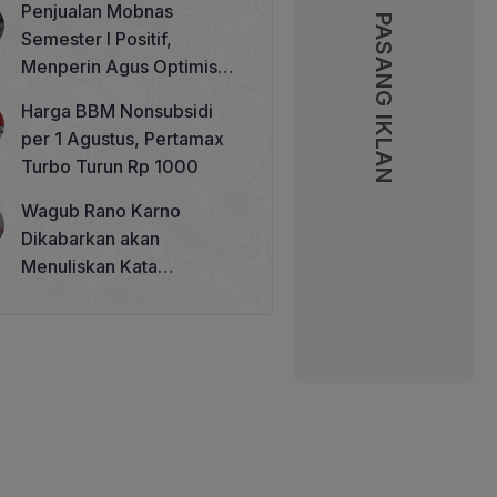
Penjualan Mobnas
Memperkuat Tata Kelola
PASANG IKLAN
Semester I Positif,
Perhutanan Sosial
Menperin Agus Optimistis
Lampaui Target 850 Unit
Harga BBM Nonsubsidi
per 1 Agustus, Pertamax
Turbo Turun Rp 1000
Wagub Rano Karno
Dikabarkan akan
Menuliskan Kata
Sambutan di Buku Sastra
Betawi 100 Tahun