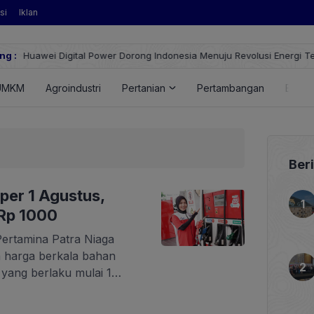
si
Iklan
ng :
Huawei Digital Power Dorong Indonesia Menuju Revolusi Energi T
FusionSolar Terbaru
UMKM
Agroindustri
Pertanian
Pertambangan
Energ
Ber
per 1 Agustus,
Rp 1000
Pertamina Patra Niaga
 harga berkala bahan
yang berlaku mulai 1
 ini dilakukan mengikuti
ah dengan tetap