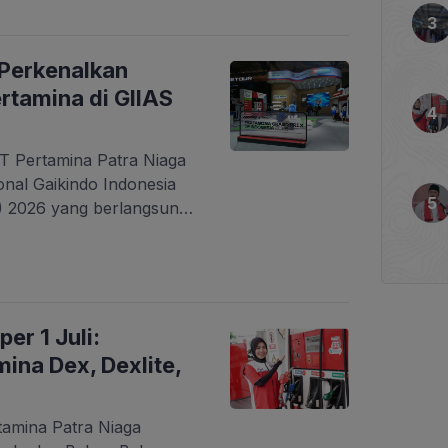
rakat serta mendukung
onal. VP Corporate
Niaga, Kitty Andhora,
 Perkenalkan
ian harga BBM
rtamina di GIIAS
T Pertamina Patra Niaga
ional Gaikindo Indonesia
) 2026 yang berlangsung
026 di Indonesia
BSD City, Tangerang.
ng berada di Hall 2
 yang merupakan
untuk mendukung beragam
er 1 Juli:
ina Dex, Dexlite,
tamina Patra Niaga