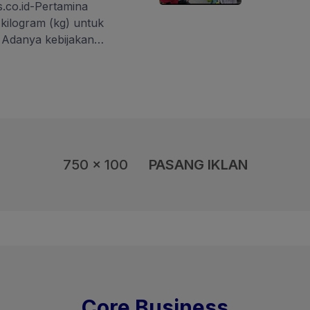
.co.id-Pertamina
 kilogram (kg) untuk
 Adanya kebijakan
at pengecer, menyebabkan
in membeli di agen resmi
25) pukul 18.30 WIB, Yani
ga lainnya di depan kios
 Ariaputra Raya, Kedaung,
750 x 100
PASANG IKLAN
Core Business