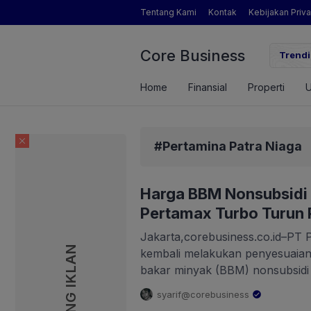
Tentang Kami
Kontak
Kebijakan Priva
Core Business
gamat Pertanian yang Dimaksud Mentan Amran?
Trendi
Home
Finansial
Properti
#Pertamina Patra Niaga
Harga BBM Nonsubsidi 
Pertamax Turbo Turun 
Jakarta,corebusiness.co.id–PT 
PASANG IKLAN
kembali melakukan penyesuaian
bakar minyak (BBM) nonsubsidi 
Agustus 2026. Penyesuaian harga
syarif@corebusiness
ketentuan dan arahan pemerint
.