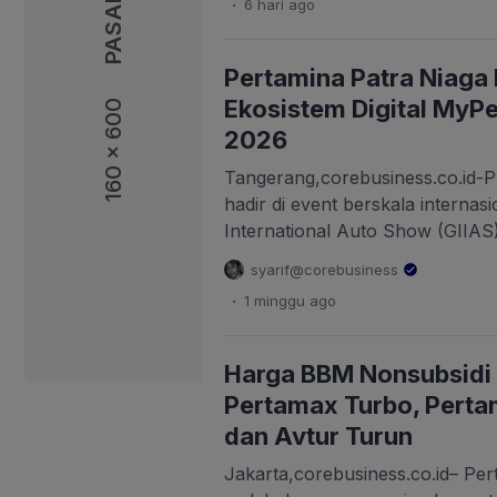
6 hari
ago
memperhatikan daya beli masya
ketersediaan pasokan BBM nasi
Communication Pertamina Patra 
Pertamina Patra Niaga
menyampaikan bahwa penyesua
Ekosistem Digital MyPe
160 x 600
nonsubsidi […]
2026
Tangerang,corebusiness.co.id-P
hadir di event berskala internas
International Auto Show (GIIAS
pada 30 Juli hingga 9 Agustus 2
syarif@corebusiness
Convention Exhibition atau ICE 
.
1 minggu
ago
Booth Pertamina Patra Niaga ya
memperkenalkan MyPertamina,
ekosistem energi terintegrasi 
Harga BBM Nonsubsidi p
kebutuhan mobilitas […]
Pertamax Turbo, Pertam
dan Avtur Turun
Jakarta,corebusiness.co.id– Per