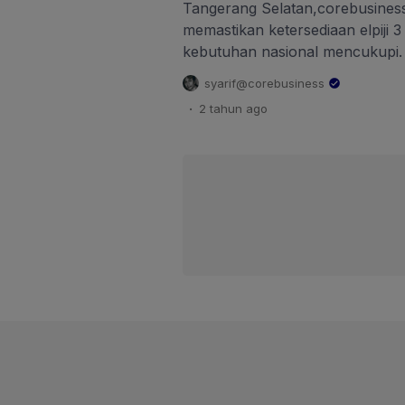
Tangerang Selatan,corebusiness
memastikan ketersediaan elpiji 3
kebutuhan nasional mencukupi.
penghentian penjualan di tingk
syarif@corebusiness
antrean panjang warga yang ing
.
2 tahun
ago
Pertamina. Senin malam, (3/1/20
(35) ikut mengantre bersama war
Grosir Sembako Triwijaya di Jl.
Pamulang, […]