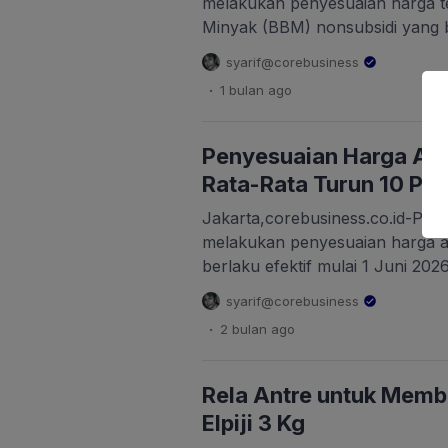
melakukan penyesuaian harga 
Minyak (BBM) nonsubsidi yang be
2026 pukul 00.00 WIB. Vice Pre
syarif@corebusiness
Communication Pertamina Patra 
.
1 bulan
ago
mengatakan, penyesuaian harga
dari evaluasi berkala sesuai me
dengan mengacu pada dinamika
Penyesuaian Harga Avtu
dunia, pertimbangan aspek […]
Rata-Rata Turun 10 Pe
Jakarta,corebusiness.co.id-PT 
melakukan penyesuaian harga a
berlaku efektif mulai 1 Juni 20
dilakukan dengan penurunan hin
syarif@corebusiness
bandar udara seluruh Indonesia,
.
2 bulan
ago
harga energi global yang terjad
terakhir. Secara rata-rata nasio
2026 turun hingga 10 persen di
Rela Antre untuk Memb
Elpiji 3 Kg