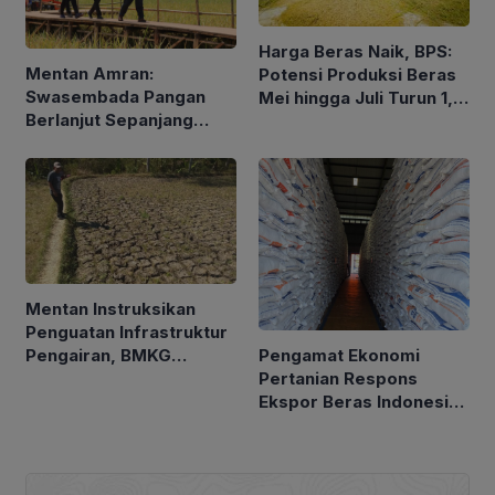
Harga Beras Naik, BPS:
Mentan Amran:
Potensi Produksi Beras
Swasembada Pangan
Mei hingga Juli Turun 1,16
Berlanjut Sepanjang
Persen
2026
Mentan Instruksikan
Penguatan Infrastruktur
Pengamat Ekonomi
Pengairan, BMKG
Pertanian Respons
Petakan Musim Kemarau
Ekspor Beras Indonesia
ke Malaysia Rp10 Ribu
per Kg