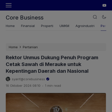
Core Business
Home
Finansial
Properti
UMKM
Agroindustri
Pertan
›
Home
Pertanian
Rektor Unmus Dukung Penuh Program
Cetak Sawah di Merauke untuk
Kepentingan Daerah dan Nasional
syarif@corebusiness
.
16 Oktober 2024 08:10
1 min read