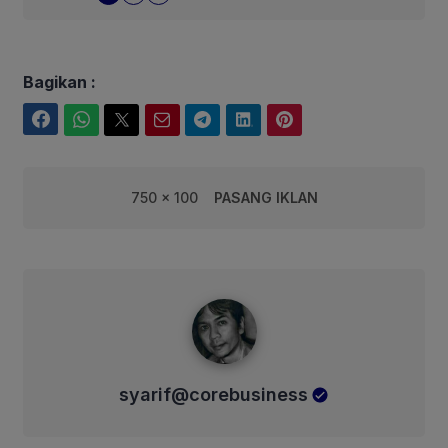
Bagikan :
Facebook
WhatsApp
Twitter
Email
Telegram
LinkedIn
Pinterest
750 x 100
PASANG IKLAN
syarif@corebusiness
syarif@corebusiness