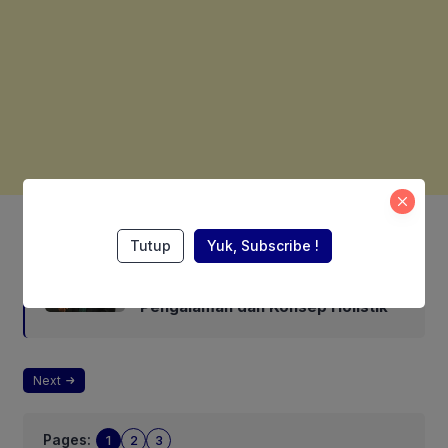
Also Read:
Tutup
Yuk, Subscribe !
Sekjen MAI Maxdeyul Sola: Calon
Wamentan Baru Harus Punya
Pengalaman dan Konsep Holistik
Next
Pages:
1
2
3