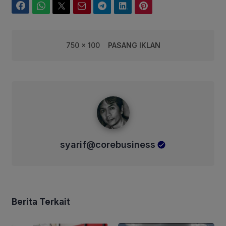
Facebook
WhatsApp
Twitter
Email
Telegram
LinkedIn
Pinterest
750 x 100
PASANG IKLAN
syarif@corebusiness
syarif@corebusiness
Berita Terkait