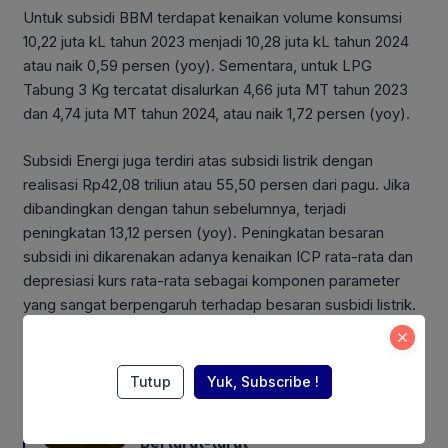
Untuk subsidi BBM terdapat kenaikan volume konsumsi
10,22 juta kL tahun 2023 menjadi 10,28 juta kL tahun 2024
atau naik 0,59 persen (yoy). Sementara, untuk LPG
Tabung 3 Kg tercatat disalurkan 4,66 juta MT tahun 2023
dan 4,74 juta MT tahun 2024, atau naik 1,72 persen (yoy).
Subsidi Energi juga terdiri atas subsidi listrik dengan
realisasi Rp42,08 triliun atau 55,50 persen dari pagu. Jika
dibandingkan dengan tahun sebelumnya, terjadi
peningkatan 13,12 persen (yoy). Peningkatan besaran
subsidi ini dikarenakan adanya kenaikan ICP rata-rata dan
depresiasi kurs rata-rata sebagai komponen parameter
yang sangat berpengaruh terhadap besaran susbidi listrik.
Also Read:
Tutup
Yuk, Subscribe !
Konflik AS-Iran Berlanjut, Harga
Minyak Naik untuk Hari Keempat
Berturut-turut