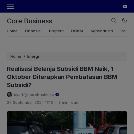
Core Business
Home
Finansial
Properti
UMKM
Agroindustri
Pertan
›
Home
Energi
Realisasi Belanja Subsidi BBM Naik, 1
Oktober Diterapkan Pembatasan BBM
Subsidi?
syarif@corebusiness
.
27 September 2024 11:18
3 min read