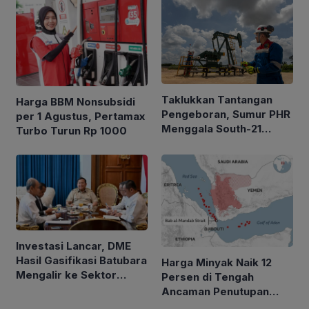
Taklukkan Tantangan
Harga BBM Nonsubsidi
Pengeboran, Sumur PHR
per 1 Agustus, Pertamax
Menggala South-21
Turbo Turun Rp 1000
Alirkan Minyak 2.035
BOPD
Investasi Lancar, DME
Hasil Gasifikasi Batubara
Harga Minyak Naik 12
Mengalir ke Sektor
Persen di Tengah
Rumah Tangga
Ancaman Penutupan
Laut Merah