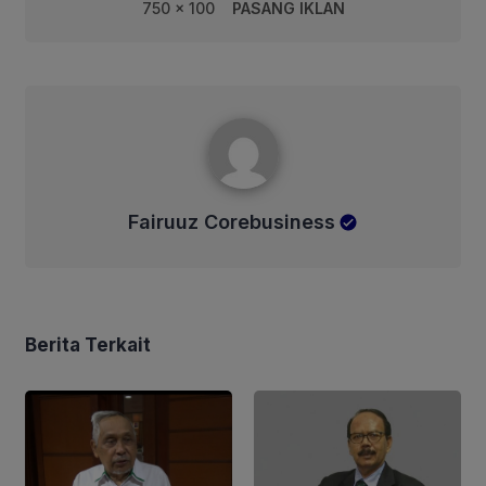
750 x 100
PASANG IKLAN
Fairuuz Corebusiness
Fairuuz Corebusiness
Berita Terkait