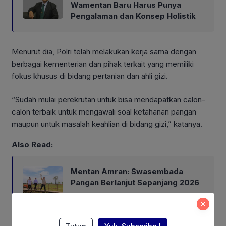
Wamentan Baru Harus Punya
Pengalaman dan Konsep Holistik
Menurut dia, Polri telah melakukan kerja sama dengan
berbagai kementerian dan pihak terkait yang memiliki
fokus khusus di bidang pertanian dan ahli gizi.
“Sudah mulai perekrutan untuk bisa mendapatkan calon-
calon terbaik untuk mengawali soal ketahanan pangan
maupun untuk masalah keahlian di bidang gizi,” katanya.
Also Read:
Mentan Amran: Swasembada
Pangan Berlanjut Sepanjang 2026