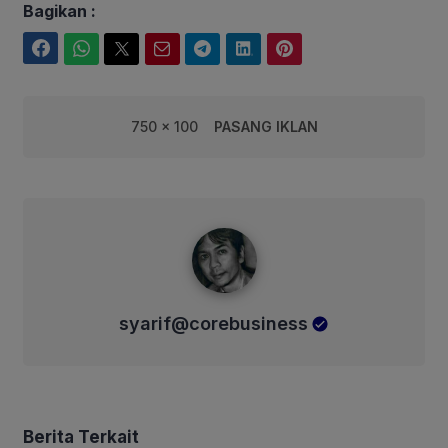
Bagikan :
Facebook
WhatsApp
Twitter
Email
Telegram
LinkedIn
Pinterest
750 x 100
PASANG IKLAN
syarif@corebusiness
syarif@corebusiness
Berita Terkait