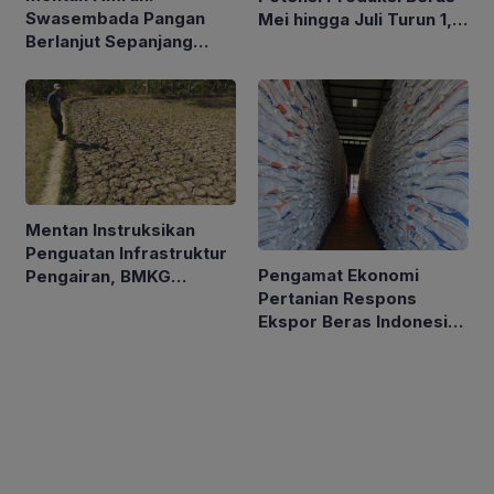
Swasembada Pangan
Mei hingga Juli Turun 1,16
Berlanjut Sepanjang
Persen
2026
Mentan Instruksikan
Penguatan Infrastruktur
Pengamat Ekonomi
Pengairan, BMKG
Pertanian Respons
Petakan Musim Kemarau
Ekspor Beras Indonesia
ke Malaysia Rp10 Ribu
per Kg