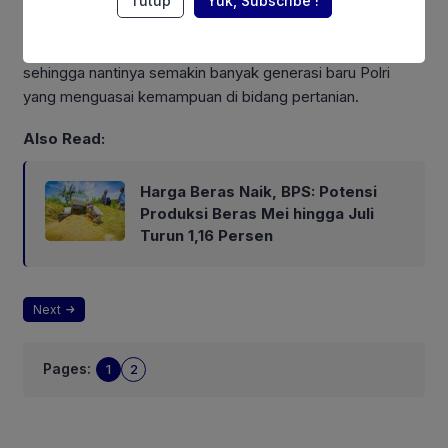
Asisten Kapolri bidang Sumber Daya Manusia Irjen Pol
Tutup
Yuk, Subscribe !
Dedi Prasetyo menjelaskan perekrutan Bakomsus akan
dilakukan di semua SMK Pertanian seluruh Indonesia
sehingga nantinya semakin banyak generasi baru Polri
yang menguasai kemampuan di bidang pertanian.
Also Read:
Harga Beras Naik, BPS: Potensi
Produksi Beras Mei hingga Juli
Turun 1,16 Persen
Next
Pages:
1
2