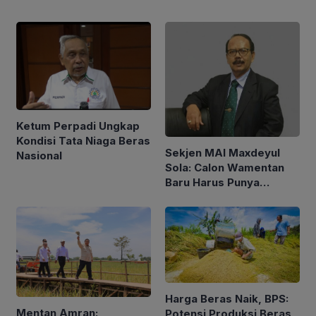
Ketum Perpadi Ungkap
Kondisi Tata Niaga Beras
Sekjen MAI Maxdeyul
Nasional
Sola: Calon Wamentan
Baru Harus Punya
Pengalaman dan Konsep
Holistik
Harga Beras Naik, BPS:
Mentan Amran:
Potensi Produksi Beras