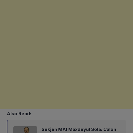
Also Read:
Sekjen MAI Maxdeyul Sola: Calon