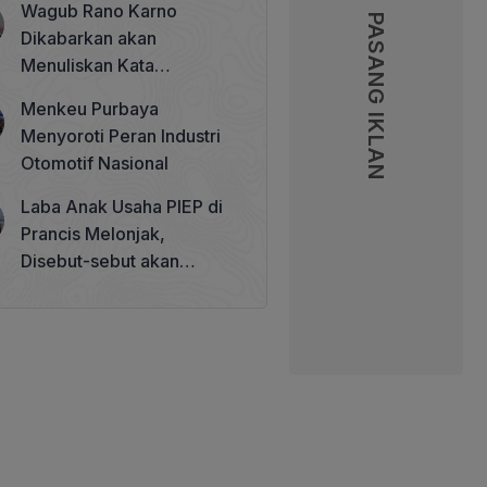
Wagub Rano Karno
Memperkuat Tata Kelola
PASANG IKLAN
PASANG IKLAN
Dikabarkan akan
Perhutanan Sosial
Menuliskan Kata
Sambutan di Buku Sastra
Menkeu Purbaya
Betawi 100 Tahun
Menyoroti Peran Industri
Otomotif Nasional
Laba Anak Usaha PIEP di
Prancis Melonjak,
Disebut-sebut akan
Akuisisi Perusahaan
Migas Kanada