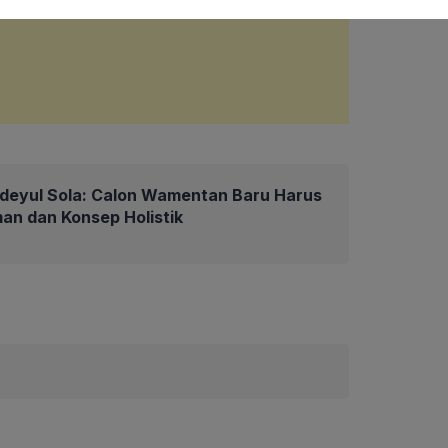
deyul Sola: Calon Wamentan Baru Harus
an dan Konsep Holistik