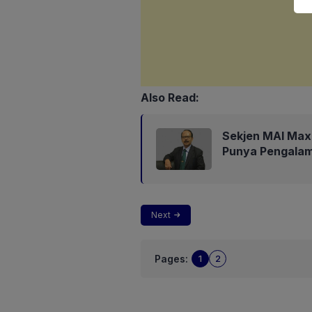
Also Read:
Sekjen MAI Max
Punya Pengalam
Next
Pages:
1
2