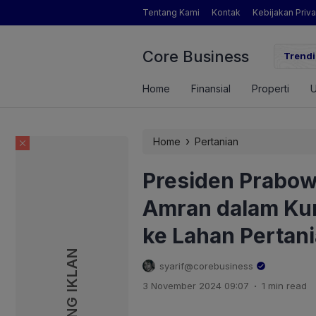
Tentang Kami
Kontak
Kebijakan Priva
Core Business
gamat Pertanian yang Dimaksud Mentan Amran?
Trendi
Home
Finansial
Properti
›
Home
Pertanian
Presiden Prabo
Amran dalam Kun
ke Lahan Pertan
PASANG IKLAN
PASANG IKLAN
syarif@corebusiness
.
3 November 2024 09:07
1 min read