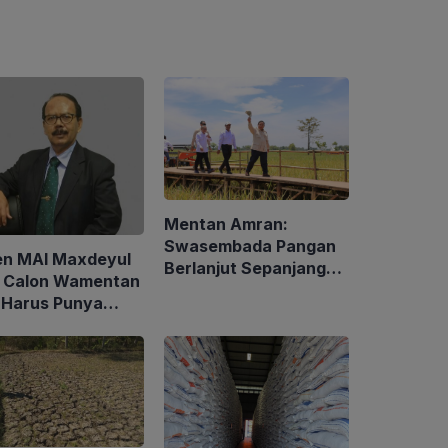
Mentan Amran:
Swasembada Pangan
en MAI Maxdeyul
Berlanjut Sepanjang
: Calon Wamentan
2026
 Harus Punya
alaman dan
p Holistik