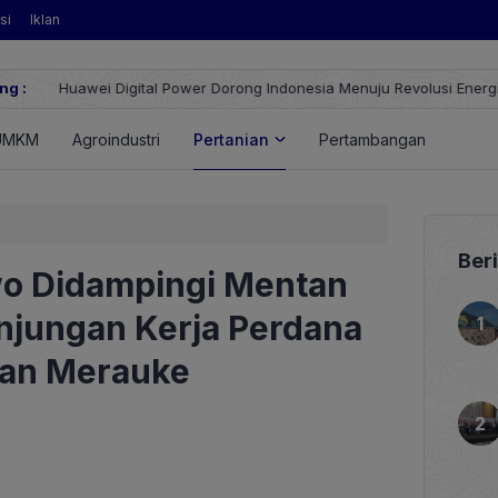
si
Iklan
ng :
Huawei Digital Power Dorong Indonesia Menuju Revolusi Energi T
FusionSolar Terbaru
UMKM
Agroindustri
Pertanian
Pertambangan
Energ
Ber
wo Didampingi Mentan
jungan Kerja Perdana
ian Merauke