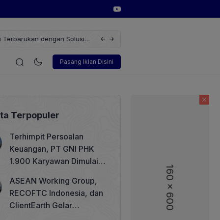
erbarukan dengan Solusi
Wakil Direktur Utama PT Pelindo, Hambra 
i
Korporasi
Teknologi
Otomotif
Wawancara
Sos
Pasang Iklan Disini
ita Terpopuler
Terhimpit Persoalan
Keuangan, PT GNI PHK
1.900 Karyawan Dimulai 5
160 x 600
160 x 600
Agustus 2026
ASEAN Working Group,
RECOFTC Indonesia, dan
ClientEarth Gelar
Lokakarya Regional untuk