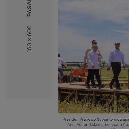
160 x 600
160 x 600
Presiden Prabowo Subianto didampi
Andi Amran Sulaiman di acara Pa