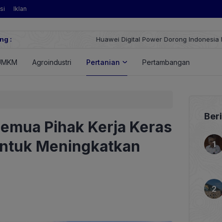
si
Iklan
ng :
Huawei Digital Power Dorong Indonesia Menuju Revolusi Energi T
FusionSolar Terbaru
UMKM
Agroindustri
Pertanian
Pertambangan
Energ
Ber
Semua Pihak Kerja Keras
untuk Meningkatkan
n