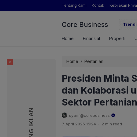
Tentang Kami
Kontak
Kebijakan Priva
Core Business
gamat Pertanian yang Dimaksud Mentan Amran?
Trendi
Home
Finansial
Properti
›
Home
Pertanian
Presiden Minta 
dan Kolaborasi 
Sektor Pertania
PASANG IKLAN
PASANG IKLAN
syarif@corebusiness
.
7 April 2025 15:24
2 min read