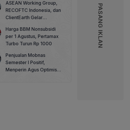
ASEAN Working Group,
PASANG IKLAN
PASANG IKLAN
RECOFTC Indonesia, dan
ClientEarth Gelar
Lokakarya Regional untuk
Harga BBM Nonsubsidi
Memperkuat Tata Kelola
per 1 Agustus, Pertamax
Perhutanan Sosial
Turbo Turun Rp 1000
Penjualan Mobnas
Semester I Positif,
Menperin Agus Optimistis
Lampaui Target 850 Unit