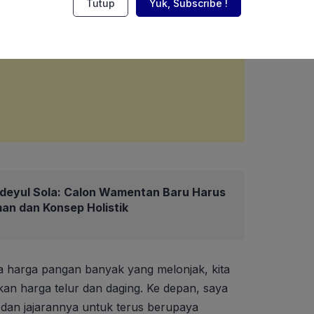
Tutup
Yuk, Subscribe !
deyul Sola: Calon Wamentan Baru Harus
an dan Konsep Holistik
na harga pangan banyak yang melonjak, kita
 harga telur dan daging. Ke depan, saya
 dan jajarannya untuk terus berupaya