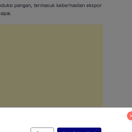
roduksi pangan, termasuk keberhasilan ekspor
capai.