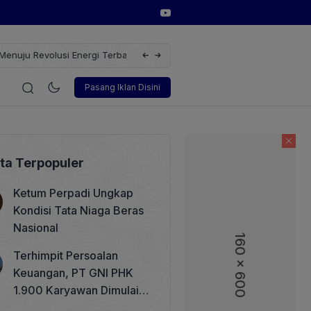
erbarukan dengan Solusi
Wakil Direktur Utama PT Pelindo, Hambra 
i
Korporasi
Teknologi
Otomotif
Wawancara
Sos
Pasang Iklan Disini
ita Terpopuler
Ketum Perpadi Ungkap
Kondisi Tata Niaga Beras
Nasional
160 x 600
160 x 600
Terhimpit Persoalan
Keuangan, PT GNI PHK
1.900 Karyawan Dimulai 5
Agustus 2026