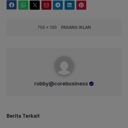
Facebook
WhatsApp
Twitter
Email
Telegram
LinkedIn
Pinterest
750 x 100
PASANG IKLAN
robby@corebusiness
robby@corebusiness
Berita Terkait