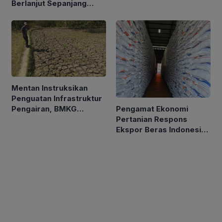
Berlanjut Sepanjang
Persen
2026
Mentan Instruksikan
Penguatan Infrastruktur
Pengamat Ekonomi
Pengairan, BMKG
Pertanian Respons
Petakan Musim Kemarau
Ekspor Beras Indonesia
ke Malaysia Rp10 Ribu
per Kg