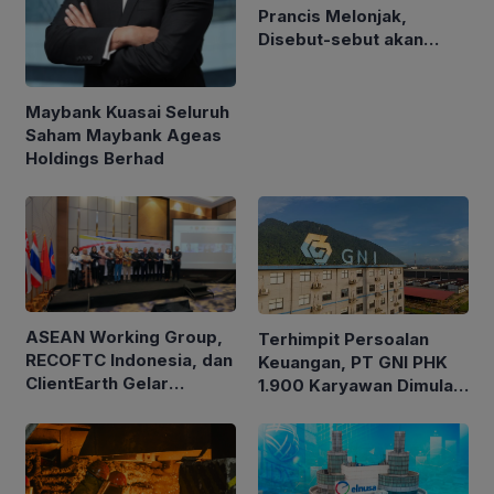
Prancis Melonjak,
Disebut-sebut akan
Akuisisi Perusahaan
Migas Kanada
Maybank Kuasai Seluruh
Saham Maybank Ageas
Holdings Berhad
ASEAN Working Group,
Terhimpit Persoalan
RECOFTC Indonesia, dan
Keuangan, PT GNI PHK
ClientEarth Gelar
1.900 Karyawan Dimulai
Lokakarya Regional
5 Agustus 2026
untuk Memperkuat Tata
Kelola Perhutanan Sosial