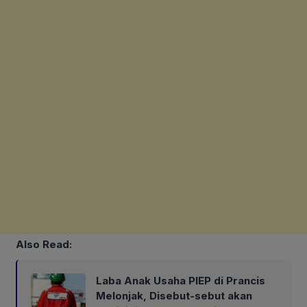
Also Read:
Laba Anak Usaha PIEP di Prancis
Melonjak, Disebut-sebut akan