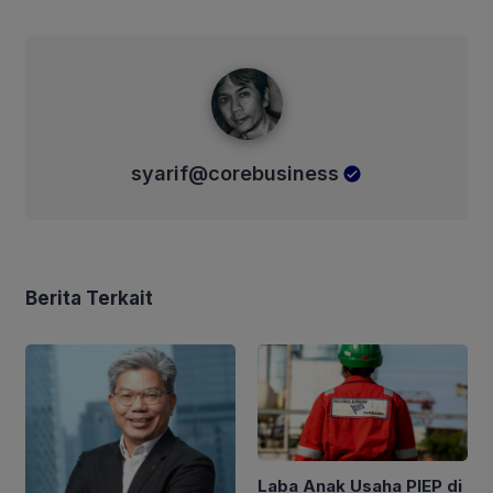
syarif@corebusiness
syarif@corebusiness
Berita Terkait
Laba Anak Usaha PIEP di