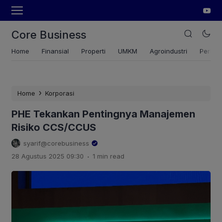
Core Business
Home
Finansial
Properti
UMKM
Agroindustri
Pertan
›
Home
Korporasi
PHE Tekankan Pentingnya Manajemen
Risiko CCS/CCUS
syarif@corebusiness
.
28 Agustus 2025 09:30
1 min read