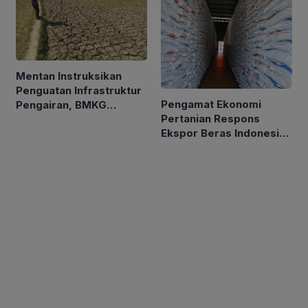
Mentan Instruksikan
Penguatan Infrastruktur
Pengamat Ekonomi
Pengairan, BMKG
Pertanian Respons
Petakan Musim Kemarau
Ekspor Beras Indonesia
ke Malaysia Rp10 Ribu
per Kg