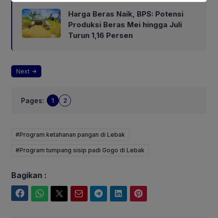
Harga Beras Naik, BPS: Potensi
Produksi Beras Mei hingga Juli
Turun 1,16 Persen
Next
Pages:
1
2
#Program ketahanan pangan di Lebak
#Program tumpang sisip padi Gogo di Lebak
Bagikan :
Facebook
WhatsApp
Twitter
Email
Telegram
LinkedIn
Pinterest