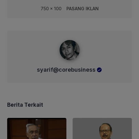
750 x 100
PASANG IKLAN
syarif@corebusiness
syarif@corebusiness
Berita Terkait