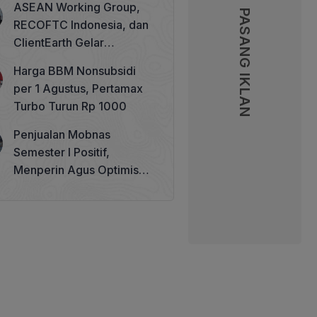
ASEAN Working Group,
PASANG IKLAN
PASANG IKLAN
RECOFTC Indonesia, dan
ClientEarth Gelar
Lokakarya Regional untuk
Harga BBM Nonsubsidi
Memperkuat Tata Kelola
per 1 Agustus, Pertamax
Perhutanan Sosial
Turbo Turun Rp 1000
Penjualan Mobnas
Semester I Positif,
Menperin Agus Optimistis
Lampaui Target 850 Unit