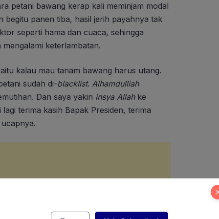
ara petani bawang kerap kali meminjam modal
egitu panen tiba, hasil jerih payahnya tak
aktor seperti hama dan cuaca, sehingga
n mengalami keterlambatan.
yaitu kalau mau tanam bawang harus utang.
etani sudah di-
blacklist
.
Alhamdulliah
mutihan. Dan saya yakin
insya Allah
ke
 lagi terima kasih Bapak Presiden, terima
” ucapnya.