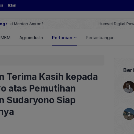
si
Iklan
ng :
Huawei Digital Power Dorong Indonesia Menuju Revolusi Energi T
FusionSolar Terbaru
UMKM
Agroindustri
Pertanian
Pertambangan
Energ
Ber
n Terima Kasih kepada
o atas Pemutihan
n Sudaryono Siap
nya