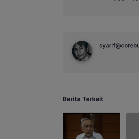
syarif@corebusiness
syarif@coreb
Berita Terkait