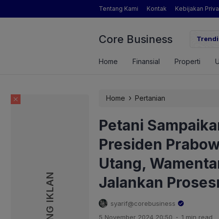
Tentang Kami
Kontak
Kebijakan Priva
Core Business
gamat Pertanian yang Dimaksud Mentan Amran?
Trendi
Home
Finansial
Properti
›
Home
Pertanian
Petani Sampaika
Presiden Prabow
Utang, Wamenta
PASANG IKLAN
PASANG IKLAN
Jalankan Proses
syarif@corebusiness
.
5 November 2024 20:50
1 min read