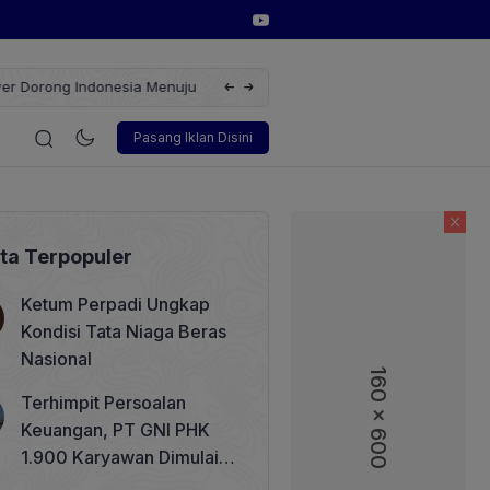
erbarukan dengan Solusi
Wakil Direktur Utama PT Pelindo, Hambra 
i
Korporasi
Teknologi
Otomotif
Wawancara
Sos
Pasang Iklan Disini
ita Terpopuler
Ketum Perpadi Ungkap
Kondisi Tata Niaga Beras
Nasional
160 x 600
160 x 600
Terhimpit Persoalan
Keuangan, PT GNI PHK
1.900 Karyawan Dimulai 5
Agustus 2026