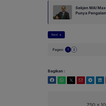
Sekjen MAI Max
Punya Pengalam
Next
Pages:
1
2
Bagikan :
Facebook
WhatsApp
Twitter
Email
Telegram
LinkedIn
750 x 1