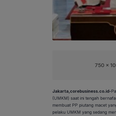
750 x 1
Jakarta,corebusiness.co.id-
Pa
(UMKM) saat ini tengah bernafas
membuat PP piutang macet yang
pelaku UMKM yang sedang menj