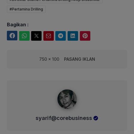
#Pertamina Drilling
Bagikan :
Facebook
WhatsApp
Twitter
Email
Telegram
LinkedIn
Pinterest
750 x 100
PASANG IKLAN
syarif@corebusiness
syarif@corebusiness