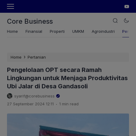
Core Business
Home
Finansial
Properti
UMKM
Agroindustri
Pertan
›
Home
Pertanian
Pengelolaan OPT secara Ramah
Lingkungan untuk Menjaga Produktivitas
Ubi Jalar di Desa Gandasoli
syarif@corebusiness
.
27 September 2024 12:11
1 min read