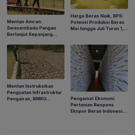
Harga Beras Naik, BPS:
Mentan Amran:
Potensi Produksi Beras
Swasembada Pangan
Mei hingga Juli Turun 1,16
Berlanjut Sepanjang
Persen
2026
Mentan Instruksikan
Penguatan Infrastruktur
Pengamat Ekonomi
Pengairan, BMKG
Pertanian Respons
Petakan Musim Kemarau
Ekspor Beras Indonesia
ke Malaysia Rp10 Ribu
per Kg