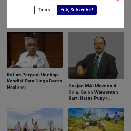
Tutup
Yuk, Subscribe !
Berita Terkait
Ketum Perpadi Ungkap
Kondisi Tata Niaga Beras
Sekjen MAI Maxdeyul
Nasional
Sola: Calon Wamentan
Baru Harus Punya
Pengalaman dan Konsep
Holistik