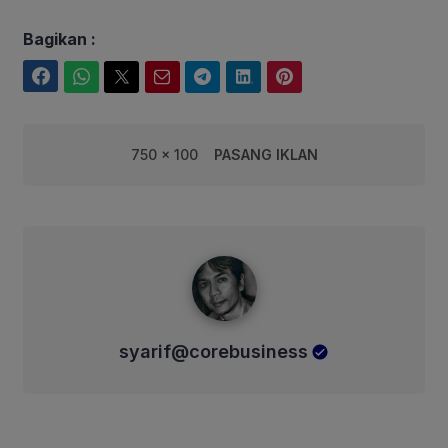
Bagikan :
Facebook
WhatsApp
Twitter
Email
Telegram
LinkedIn
Pinterest
750 x 100
PASANG IKLAN
syarif@corebusiness
syarif@corebusiness