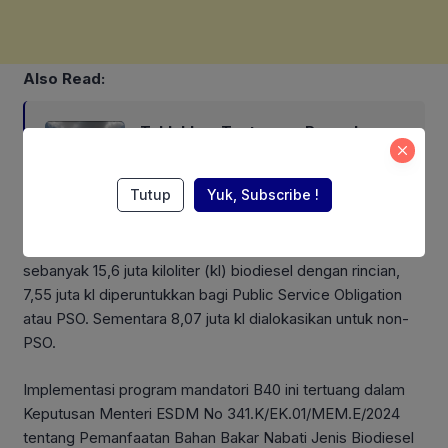
Also Read:
Taklukkan Tantangan Pengeboran,
Sumur PHR Menggala South-21
Alirkan Minyak 2.035 BOPD
Tutup
Yuk, Subscribe !
Pada tahun 2025, pemerintah menetapkan alokasi B40
sebanyak 15,6 juta kiloliter (kl) biodiesel dengan rincian,
7,55 juta kl diperuntukkan bagi Public Service Obligation
atau PSO. Sementara 8,07 juta kl dialokasikan untuk non-
PSO.
Implementasi program mandatori B40 ini tertuang dalam
Keputusan Menteri ESDM No 341.K/EK.01/MEM.E/2024
tentang Pemanfaatan Bahan Bakar Nabati Jenis Biodiesel