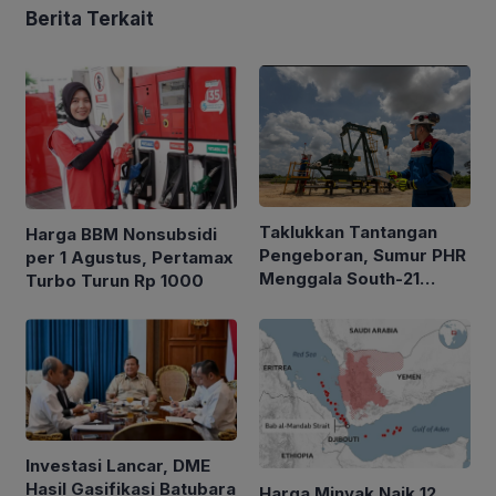
Berita Terkait
Taklukkan Tantangan
Harga BBM Nonsubsidi
Pengeboran, Sumur PHR
per 1 Agustus, Pertamax
Menggala South-21
Turbo Turun Rp 1000
Alirkan Minyak 2.035
BOPD
Investasi Lancar, DME
Hasil Gasifikasi Batubara
Harga Minyak Naik 12