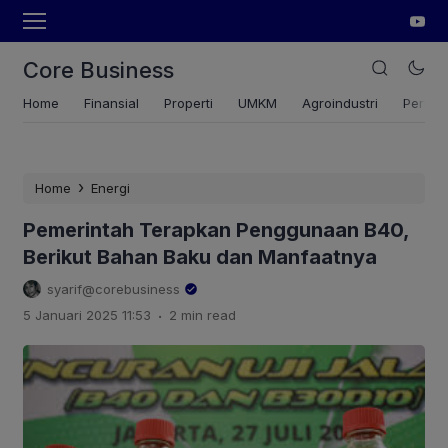
Core Business
Home
Finansial
Properti
UMKM
Agroindustri
Pertan
›
Home
Energi
Pemerintah Terapkan Penggunaan B40,
Berikut Bahan Baku dan Manfaatnya
syarif@corebusiness
.
5 Januari 2025 11:53
2 min read