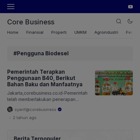
Core Business
Home
Finansial
Properti
UMKM
Agroindustri
Pertan
#Pengguna Biodesel
Pemerintah Terapkan
Penggunaan B40, Berikut
Bahan Baku dan Manfaatnya
Jakarta,corebusiness.co.id-Pemerintah
telah memberlakukan penerapan
bahan bakan minyak (BBM) jenis solar
syarif@corebusiness
dengan campuran bahan bakar nabati
.
2 tahun
ago
(BBN) biodiesel berbasis sawit sebesar
40 persen atau B40 mulai 1 Januari
2025. Menteri Energi dan Sumber Daya
Mineral (ESDM), Bahlil Lahadalia,
Berita Terpopuler