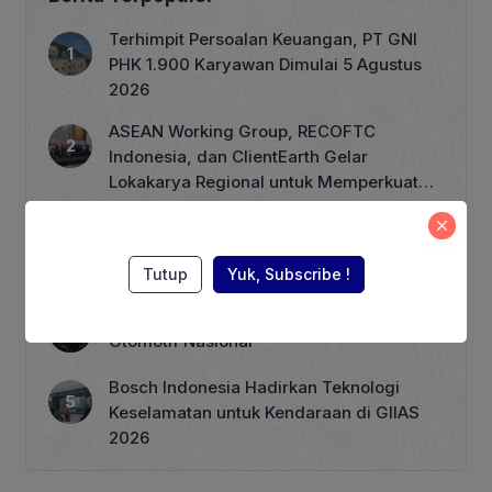
menyampaikan, penerapan B40 sejalan
dengan agenda Asta Cita Presiden RI
Terhimpit Persoalan Keuangan, PT GNI
Prabowo Subianto terkait ketahanan
PHK 1.900 Karyawan Dimulai 5 Agustus
dan swasembada energi, serta […]
2026
ASEAN Working Group, RECOFTC
Indonesia, dan ClientEarth Gelar
Lokakarya Regional untuk Memperkuat
Tata Kelola Perhutanan Sosial
Wagub Rano Karno Dikabarkan akan
Menuliskan Kata Sambutan di Buku
Sastra Betawi 100 Tahun
Tutup
Yuk, Subscribe !
Menkeu Purbaya Menyoroti Peran Industri
Otomotif Nasional
Bosch Indonesia Hadirkan Teknologi
Keselamatan untuk Kendaraan di GIIAS
2026