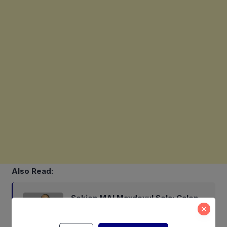
Also Read:
Sekjen MAI Maxdeyul Sola: Calon
Wamentan Baru Harus Punya
Pengalaman dan Konsep Holistik