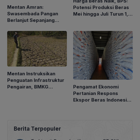
Harga Beras Naik, BPS:
Mentan Amran:
Potensi Produksi Beras
Swasembada Pangan
Mei hingga Juli Turun 1,16
Berlanjut Sepanjang
Persen
2026
Mentan Instruksikan
Penguatan Infrastruktur
Pengamat Ekonomi
Pengairan, BMKG
Pertanian Respons
Petakan Musim Kemarau
Ekspor Beras Indonesia
ke Malaysia Rp10 Ribu
per Kg
Berita Terpopuler