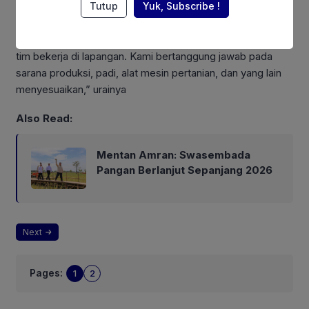
Tutup
Yuk, Subscribe !
“Kita akan kerjakan bersama, kemudian pembagian tugas
tim bekerja di lapangan. Kami bertanggung jawab pada
sarana produksi, padi, alat mesin pertanian, dan yang lain
menyesuaikan,” urainya
Also Read:
Mentan Amran: Swasembada
Pangan Berlanjut Sepanjang 2026
Next
Pages:
1
2