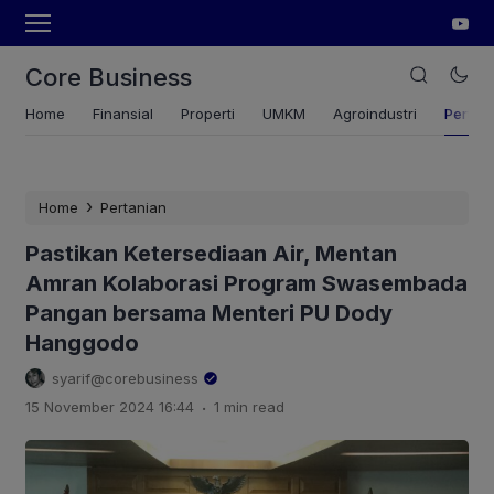
Core Business
Home
Finansial
Properti
UMKM
Agroindustri
Pertan
›
Home
Pertanian
Pastikan Ketersediaan Air, Mentan
Amran Kolaborasi Program Swasembada
Pangan bersama Menteri PU Dody
Hanggodo
syarif@corebusiness
.
15 November 2024 16:44
1 min read