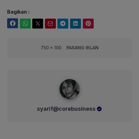
Bagikan :
Facebook
WhatsApp
Twitter
Email
Telegram
LinkedIn
Pinterest
750 x 100
PASANG IKLAN
syarif@corebusiness
syarif@corebusiness