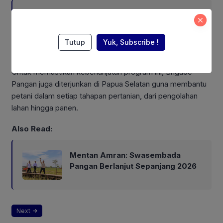
Sekjen MAI Maxdeyul Sola: Calon
Wamentan Baru Harus Punya
Pengalaman dan Konsep Holistik
Tutup
Yuk, Subscribe !
Untuk memastikan keberlanjutan program ini, Brigade
Pangan juga diterjunkan di Papua Selatan guna membantu
petani dalam setiap tahapan pertanian, dari pengolahan
lahan hingga panen.
Also Read:
Mentan Amran: Swasembada
Pangan Berlanjut Sepanjang 2026
Next