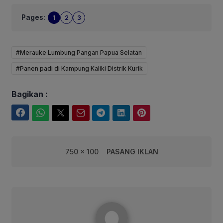
Pages:
1
2
3
#Merauke Lumbung Pangan Papua Selatan
#Panen padi di Kampung Kaliki Distrik Kurik
Bagikan :
Facebook
WhatsApp
Twitter
Email
Telegram
LinkedIn
Pinterest
750 x 100
PASANG IKLAN
Fairuuz Corebusiness