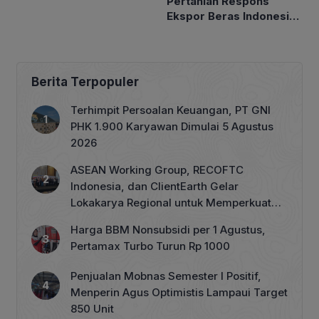
Pertanian Respons
Petakan Musim Kemarau
Ekspor Beras Indonesia
ke Malaysia Rp10 Ribu
per Kg
Berita Terpopuler
Terhimpit Persoalan Keuangan, PT GNI
PHK 1.900 Karyawan Dimulai 5 Agustus
2026
ASEAN Working Group, RECOFTC
Indonesia, dan ClientEarth Gelar
Lokakarya Regional untuk Memperkuat
Tata Kelola Perhutanan Sosial
Harga BBM Nonsubsidi per 1 Agustus,
Pertamax Turbo Turun Rp 1000
Penjualan Mobnas Semester I Positif,
Menperin Agus Optimistis Lampaui Target
850 Unit