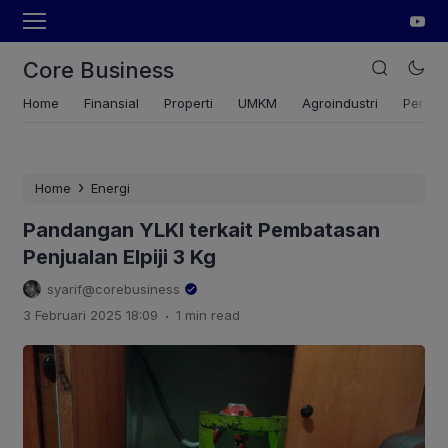
Core Business
Home
Finansial
Properti
UMKM
Agroindustri
Pertan
›
Home
Energi
Pandangan YLKI terkait Pembatasan
Penjualan Elpiji 3 Kg
syarif@corebusiness
.
3 Februari 2025 18:09
1 min read