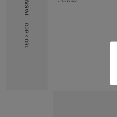
2 tahun
ago
pemerintah ini, Pengurus Harian
menyatakan bahwa pemerintah 
menjamin ketersediaan gas elpiji
sampai […]
160 x 600