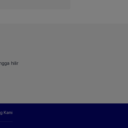
gga hilir
g Kami