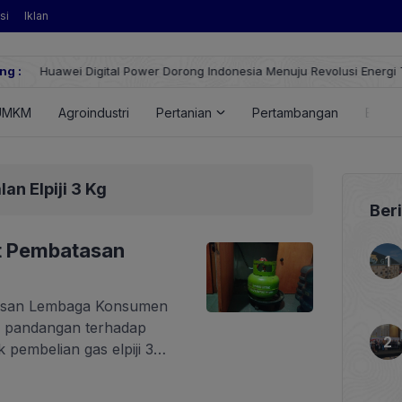
si
Iklan
ng :
Huawei Digital Power Dorong Indonesia Menuju Revolusi Energi T
FusionSolar Terbaru
UMKM
Agroindustri
Pertanian
Pertambangan
Energ
an Elpiji 3 Kg
Ber
t Pembatasan
ayasan Lembaga Konsumen
n pandangan terhadap
 pembelian gas elpiji 3
ngkalan resmi Pertamina.
. Terkait kebijakan