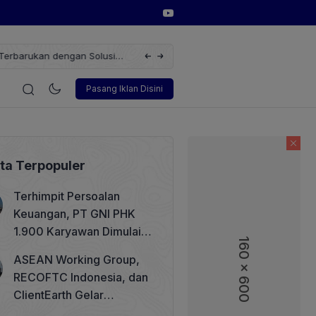
erbarukan dengan Solusi
Wakil Direktur Utama PT Pelindo, Hambra 
i
Korporasi
Teknologi
Otomotif
Wawancara
Soso
Pasang Iklan Disini
ita Terpopuler
Terhimpit Persoalan
Keuangan, PT GNI PHK
1.900 Karyawan Dimulai 5
160 x 600
Agustus 2026
ASEAN Working Group,
RECOFTC Indonesia, dan
ClientEarth Gelar
Lokakarya Regional untuk