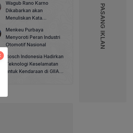
Wagub Rano Karno
Memperkuat Tata Kelola
PASANG IKLAN
Dikabarkan akan
Perhutanan Sosial
Menuliskan Kata
Sambutan di Buku Sastra
Menkeu Purbaya
Betawi 100 Tahun
Menyoroti Peran Industri
Otomotif Nasional
Bosch Indonesia Hadirkan
Teknologi Keselamatan
untuk Kendaraan di GIIAS
2026