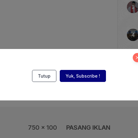
 YLKI, Tulus Abadi,
dan Pertamina harus
 3 kg di pasaran, jangan
Tutup
Yuk, Subscribe !
750 x 100
PASANG IKLAN