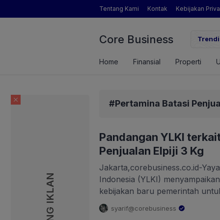
Tentang Kami
Kontak
Kebijakan Priva
Core Business
gamat Pertanian yang Dimaksud Mentan Amran?
Trendi
Home
Finansial
Properti
#Pertamina Batasi Penjual
Pandangan YLKI terkai
Penjualan Elpiji 3 Kg
Jakarta,corebusiness.co.id-Y
PASANG IKLAN
Indonesia (YLKI) menyampaika
kebijakan baru pemerintah untuk
kilogram (kg) hanya boleh di pa
syarif@corebusiness
Tidak boleh lagi beli di pengecer
.