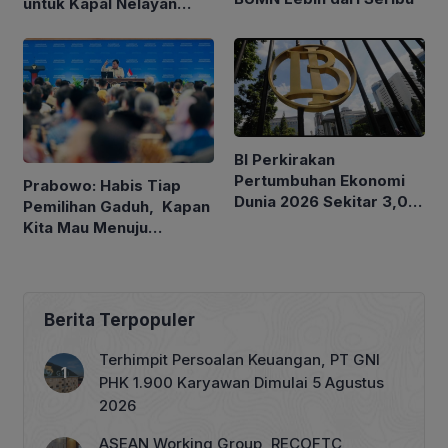
untuk Kapal Nelayan
Ukuran 30 hingga 200
GT
BI Perkirakan
Pertumbuhan Ekonomi
Prabowo: Habis Tiap
Dunia 2026 Sekitar 3,0
Pemilihan Gaduh, Kapan
Persen, Indonesia antara
Kita Mau Menuju
4,9-5,7 Persen
Kesejahteraan Rakyat?
Berita Terpopuler
Terhimpit Persoalan Keuangan, PT GNI
PHK 1.900 Karyawan Dimulai 5 Agustus
2026
ASEAN Working Group, RECOFTC