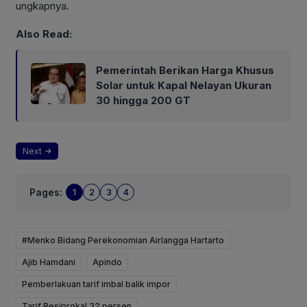
ungkapnya.
Also Read:
Pemerintah Berikan Harga Khusus
Solar untuk Kapal Nelayan Ukuran
30 hingga 200 GT
Next
Pages:
1
2
3
4
#Menko Bidang Perekonomian Airlangga Hartarto
Ajib Hamdani
Apindo
Pemberlakuan tarif imbal balik impor
Tarif Resiprokal 32 persen