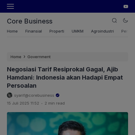
Core Business
Home
Finansial
Properti
UMKM
Agroindustri
Pertan
›
Home
Government
Negosiasi Tarif Resiprokal Gagal, Ajib
Hamdani: Indonesia akan Hadapi Empat
Persoalan
syarif@corebusiness
.
15 Juli 2025 11:52
2 min read