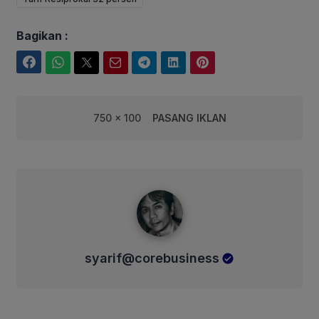
Bagikan :
Facebook
WhatsApp
Twitter
Email
Telegram
LinkedIn
Pinterest
750 x 100
PASANG IKLAN
syarif@corebusiness
syarif@corebusiness