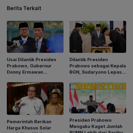
Berita Terkait
Usai Dilantik Presiden
Dilantik Presiden
Prabowo, Gubernur
Prabowo sebagai Kepala
Donny Ermawan
BGN, Sudaryono Lepas
Jelaskan Tujuan
Jabatan Wamentan
Pembentukan URI
Presiden Prabowo
Pemerintah Berikan
Mengaku Kaget Jumlah
Harga Khusus Solar
BUMN Lebih dari Seribu