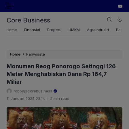
Core Business
Home
Finansial
Properti
UMKM
Agroindustri
Pertan
›
Home
Pariwisata
Monumen Reog Ponorogo Setinggi 126
Meter Menghabiskan Dana Rp 164,7
Miliar
robby@corebusiness
.
11 Januari 2025 23:14
2 min read