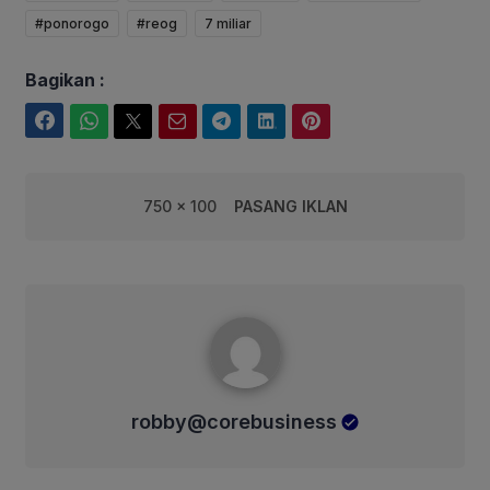
#ponorogo
#reog
7 miliar
Bagikan :
Facebook
WhatsApp
Twitter
Email
Telegram
LinkedIn
Pinterest
750 x 100
PASANG IKLAN
robby@corebusiness
robby@corebusiness