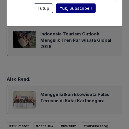
Tutup
Yuk, Subscribe !
Also Read:
Indonesia Tourism Outlook:
Mengulik Tren Pariwisata Global
2026
Also Read:
Menggeliatkan Ekowisata Pulau
Terusan di Kutai Kartanegara
#126 meter
#dana 164
#musium
#musium reog