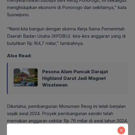
menyelamatkan budaya seni Reog Ponorogo, ini sekaligus
menghidupkan ekonomi di Ponorogo dan sekitarnya,” kata
Susiwijono.
“Nanti kita bangun dengan skema Kerja Sama Pemerintah
Daerah Badan Usaha (KPDBU) kira-kira anggaran yang di
butuhkan Rp 164,7 miliar,” tambahnya.
Also Read:
Pesona Alam Puncak Darajat
Highland Garut Jadi Magnet
Wisatawan
Diketahui, pembangunan Monumen Reog ini telah berjalan
sejak awal 2024. Proyek pembangunan sendiri telah
memakan anggaran sekitar Rp 76 miliar di awal tahun 2024.
(Rk).