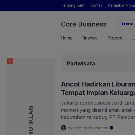
Tentang Kami
Kontak
Kebijakan Priva
Core Business
tal Power Dorong Indonesia Menuju Revolusi Energi Terbarukan dengan
Trendi
 Terbaru
Home
Finansial
Properti
Pariwisata
Ancol Hadirkan Libura
Tempat Impian Keluarg
Jakarta,corebusiness.co.id–Libu
PASANG IKLAN
momen yang dinanti anak-anak 
kebutuhan tersebut, PT Pemba
menghadirkan berbagai program
syarif@corebusiness
2026 yang dirancang untuk me
.