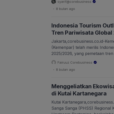
syarif@corebusiness
membesut kendaraan roda empat
.
8 bulan
ago
selatan Jakarta perlahan berangs
kawasan wisata Puncak Darajat
Karyamekar, Kecamatan Pasirwa
Indonesia Tourism Out
[…]
Tren Pariwisata Global
Jakarta,corebusiness.co.id-Keme
(Kemenpar) telah merilis Indone
2025/2026, yang pemetaan tren 
2026 dianalisis dari berbagai m
Fairuuz Corebusiness
dan berlapis. Proses ini dimula
.
8 bulan
ago
temuan perubahan dan elaborasi
tinjauan literatur yang relevan,
(pengamatan para ahli), serta d
Menggeliatkan Ekowisa
terpumpun (Focus Group Discuss
di Kutai Kartanegara
[…]
Kutai Kartanegara,corebusiness
Sanga Sanga (PHSS) Regional K