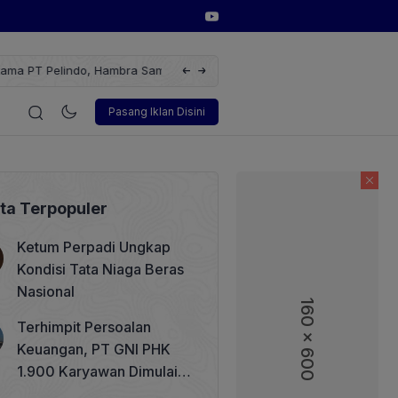
ndo adalah Pemikir
Ketum ASPEBINDO Anggawira: Impor 
Lain
i
Korporasi
Teknologi
Otomotif
Wawancara
Soso
Pasang Iklan Disini
ita Terpopuler
Ketum Perpadi Ungkap
Kondisi Tata Niaga Beras
Nasional
160 x 600
Terhimpit Persoalan
Keuangan, PT GNI PHK
1.900 Karyawan Dimulai 5
Agustus 2026