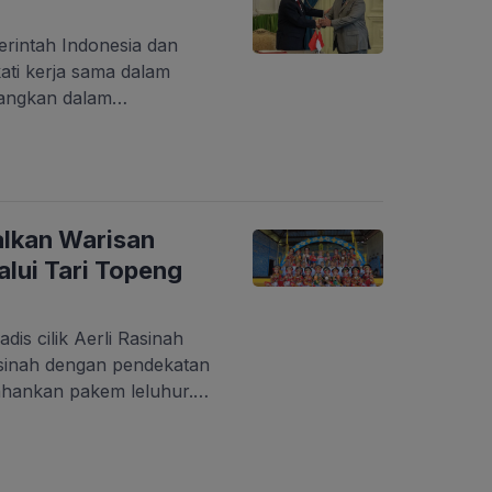
erintah Indonesia dan
ti kerja sama dalam
uangkan dalam
(MoU). Kesepakatan ini
angkaian kunjungan kerja
iang ke Indonesia, pada
25). Kunjungan tersebut
 strategis antara kedua
alkan Warisan
lam bidang ekonomi,
lui Tari Topeng
is cilik Aerli Rasinah
sinah dengan pendekatan
hankan pakem leluhur.
u untuk mempelajari
awa Barat. Tepukan
rsahutan mengiringi