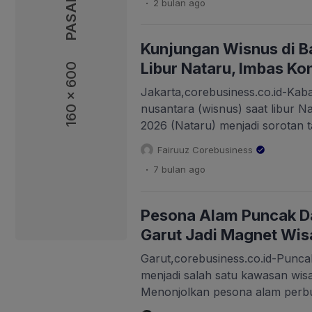
2 bulan
ago
rekreasi yang tidak hanya menye
penuh makna. Manajemen Anco
beragam atraksi hiburan, edukas
Kunjungan Wisnus di B
pertunjukan interaktif yang ak
Libur Nataru, Imbas Ko
160 x 600
periode […]
Jakarta,corebusiness.co.id-Kaba
nusantara (wisnus) saat libur 
2026 (Nataru) menjadi sorotan t
selama ini jadi primadona liburan
Fairuuz Corebusiness
terasa lengang dari wisnus. Me
.
7 bulan
ago
Bali yang disebut sepi wisatawan
2025/2026, dipicu sejumlah kel
soal pengalaman kurang menye
Pesona Alam Puncak Da
Garut Jadi Magnet Wi
Garut,corebusiness.co.id-Punca
menjadi salah satu kawasan wisat
Menonjolkan pesona alam perbu
hingga berendam air hangat alam