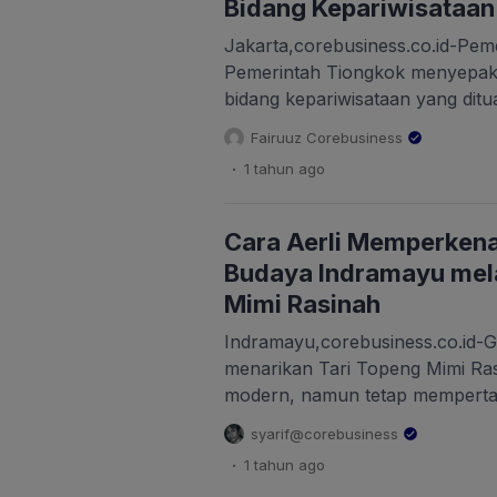
Bidang Kepariwisataan
Jakarta,corebusiness.co.id-Pem
Pemerintah Tiongkok menyepaka
bidang kepariwisataan yang dit
Memorandum of Understanding 
Fairuuz Corebusiness
dilakukan sebagai bagian dari r
.
1 tahun
ago
Perdana Menteri Tiongkok, Li Q
Sabtu hingga Senin (24-26/5/20
bertujuan memperkuat kemitraan
Cara Aerli Memperken
negara, termasuk kerja sama da
Budaya Indramayu mela
kesehatan, […]
Mimi Rasinah
Indramayu,corebusiness.co.id-Gad
menarikan Tari Topeng Mimi Ra
modern, namun tetap memperta
Menjadi daya tarik generasi bar
syarif@corebusiness
warisan seni tari Indramayu, J
.
1 tahun
ago
kendang dan ketipung saling be