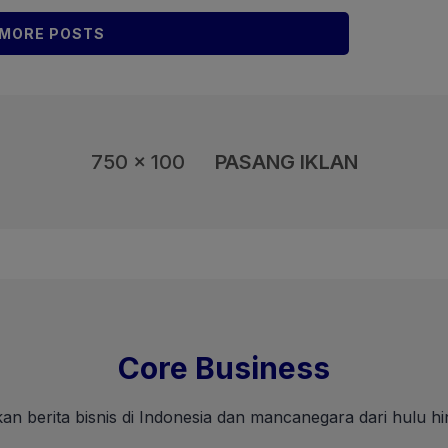
i, seperti angin
a yang menghiasi kepala
MORE POSTS
ikuti […]
750 x 100
PASANG IKLAN
Core Business
an berita bisnis di Indonesia dan mancanegara dari hulu hin