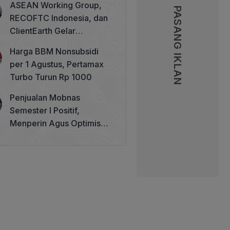
ASEAN Working Group,
PASANG IKLAN
RECOFTC Indonesia, dan
ClientEarth Gelar
Lokakarya Regional untuk
Harga BBM Nonsubsidi
Memperkuat Tata Kelola
per 1 Agustus, Pertamax
Perhutanan Sosial
Turbo Turun Rp 1000
Penjualan Mobnas
Semester I Positif,
Menperin Agus Optimistis
Lampaui Target 850 Unit