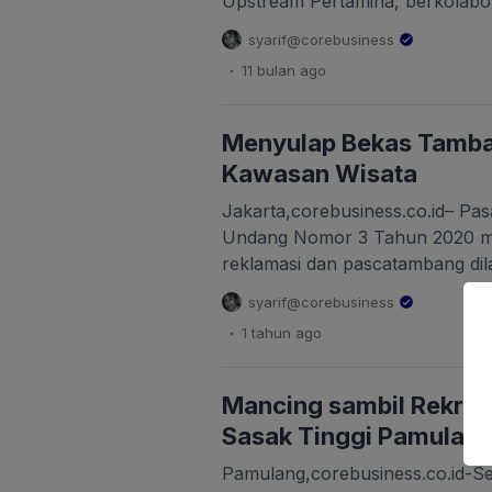
Upstream Pertamina, berkolabo
Pengelola Hutan Desa (LPHD) H
syarif@corebusiness
Pemerintah Desa Handil Terus
.
11 bulan
ago
Pelatihan Manajemen Pengelolaa
Pertemuan Umum (BPU) Desa Ha
Kartanegara, Kalimantan Timur,
Menyulap Bekas Tamba
Pelatihan yang mengangkat tem
Kawasan Wisata
Pengelolaan Ekowisata” […]
Jakarta,corebusiness.co.id– Pa
Undang Nomor 3 Tahun 2020 m
reklamasi dan pascatambang di
peruntukan lahan pascatamban
syarif@corebusiness
menyulap bekas tambang batub
.
1 tahun
ago
destinasi wisata. Sopir bus yan
menghentikan laju kendaraan set
kawasan wisata Danau Kaolin ya
Mancing sambil Rekreas
Nibung, Kecamatan Koba, […]
Sasak Tinggi Pamulan
Pamulang,corebusiness.co.id-Se