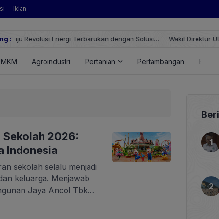
si
Iklan
 Solusi
ng :
Wakil Direktur Utama PT Pelindo, Hambra Samal: Orang Peli
UMKM
Agroindustri
Pertanian
Pertambangan
Energ
Ber
n Sekolah 2026:
a Indonesia
ran sekolah selalu menjadi
dan keluarga. Menjawab
ngunan Jaya Ancol Tbk
 spesial Liburan Sekolah
nciptakan pengalaman