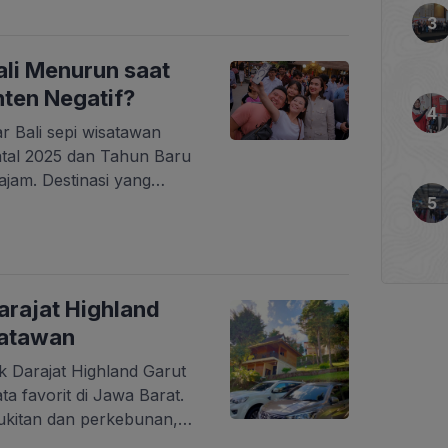
nangkan, tetapi juga
l memperkenalkan
i, olahraga, dan
ali Menurun saat
an berlangsung sepanjang
nten Negatif?
r Bali sepi wisatawan
Natal 2025 dan Tahun Baru
ajam. Destinasi yang
 nasional, kini justru
dia sosial ramai membahas
 jelang libur Nataru
uhan wisatawan domestik
nangkan di […]
rajat Highland
satawan
k Darajat Highland Garut
a favorit di Jawa Barat.
kitan dan perkebunan,
i di kolam. Rasa lelah