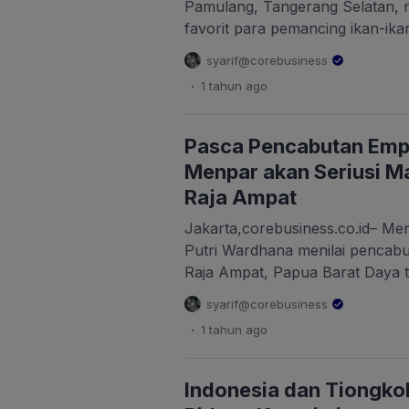
Pamulang, Tangerang Selatan, m
favorit para pemancing ikan-ikan
hobi mancing, lokasinya yang ma
syarif@corebusiness
sarana rekreasi gratis. Matahari
.
1 tahun
ago
atas kepala para pemancing di S
Pajajaran, Pamulang, Tangerang
(14/6/2025), pukul 12.25 WIB. Cu
Pasca Pencabutan Empa
Menpar akan Seriusi M
Raja Ampat
Jakarta,corebusiness.co.id– Ment
Putri Wardhana menilai pencabu
Raja Ampat, Papua Barat Daya t
(10/5/2025), membuktikan pem
syarif@corebusiness
kelestarian ekosistem di kawasan
.
1 tahun
ago
pemerintah ini membuktikan bah
menjaga kawasan yang rentan n
ini,” kata Widi melalui video yan
Indonesia dan Tiongk
Instagram […]