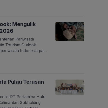
 hampir 5 jam dari
ur pulih setelah tiba di
 Highland, Desa
ngi, Kabupaten Garut,
look: Mengulik
 2026
nterian Pariwisata
sia Tourism Outlook
pariwisata Indonesia pada
etode yang komprehensif
i dengan pengumpulan
 dari tiga sumber utama:
 expert survey
iskusi kelompok
ta Pulau Terusan
ion/FGD). Setiap sinyal
.co.id-PT Pertamina Hulu
alimantan Subholding