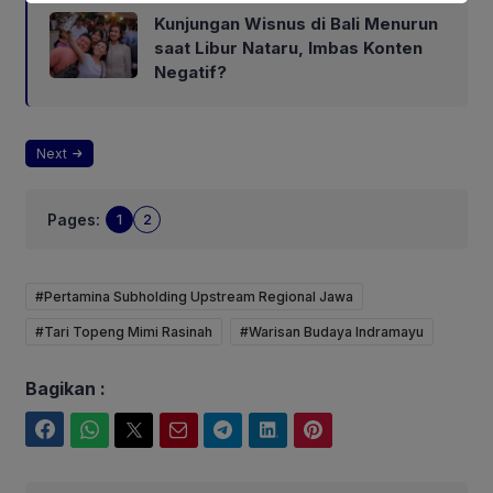
Kunjungan Wisnus di Bali Menurun
saat Libur Nataru, Imbas Konten
Negatif?
Next
Pages:
1
2
#Pertamina Subholding Upstream Regional Jawa
#Tari Topeng Mimi Rasinah
#Warisan Budaya Indramayu
Bagikan :
Facebook
WhatsApp
Twitter
Email
Telegram
LinkedIn
Pinterest