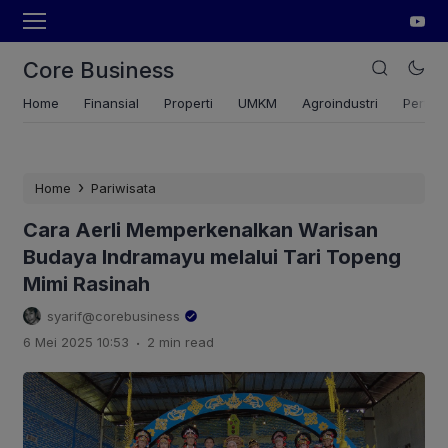
Core Business
Home
Finansial
Properti
UMKM
Agroindustri
Pertan
›
Home
Pariwisata
Cara Aerli Memperkenalkan Warisan
Budaya Indramayu melalui Tari Topeng
Mimi Rasinah
syarif@corebusiness
.
6 Mei 2025 10:53
2 min read