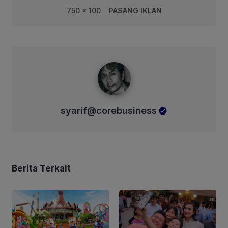
750 x 100
PASANG IKLAN
syarif@corebusiness
syarif@corebusiness
Berita Terkait