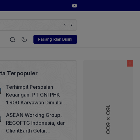
i Digital Power Dorong Indonesia Menuju Revolusi Energi Terbarukan 
nSolar Terbaru
i
Korporasi
Teknologi
Otomotif
Wawancara
Soso
Pasang Iklan Disini
ita Terpopuler
Terhimpit Persoalan
Keuangan, PT GNI PHK
1.900 Karyawan Dimulai 5
160 x 600
Agustus 2026
ASEAN Working Group,
RECOFTC Indonesia, dan
ClientEarth Gelar
Lokakarya Regional untuk