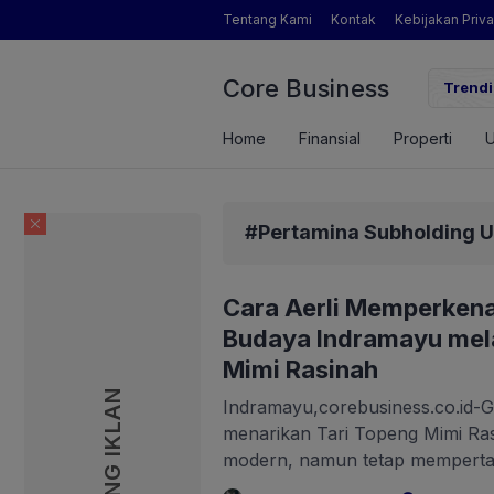
Tentang Kami
Kontak
Kebijakan Priva
Core Business
de Swasembada Pangan
Inikah Sosok Pengamat Pert
Trendi
Home
Finansial
Properti
#Pertamina Subholding 
Cara Aerli Memperken
Budaya Indramayu mela
Mimi Rasinah
PASANG IKLAN
Indramayu,corebusiness.co.id-Gad
menarikan Tari Topeng Mimi Ra
modern, namun tetap memperta
Menjadi daya tarik generasi bar