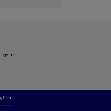
gga hilir
g Kami