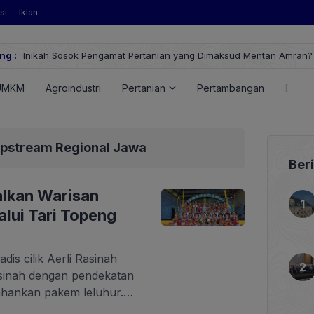
si
Iklan
anian yang Dimaksud Mentan Amran?
ng :
Huawe
Fusio
UMKM
Agroindustri
Pertanian
Pertambangan
Energ
Upstream Regional Jawa
Ber
alkan Warisan
lui Tari Topeng
is cilik Aerli Rasinah
sinah dengan pendekatan
hankan pakem leluhur.
u untuk mempelajari