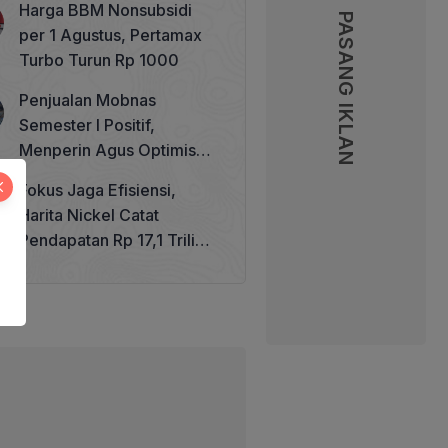
Harga BBM Nonsubsidi
Memperkuat Tata Kelola
PASANG IKLAN
per 1 Agustus, Pertamax
Perhutanan Sosial
Turbo Turun Rp 1000
Penjualan Mobnas
Semester I Positif,
Menperin Agus Optimistis
Lampaui Target 850 Unit
Fokus Jaga Efisiensi,
Harita Nickel Catat
Pendapatan Rp 17,1 Triliun
pada Semester I 2026