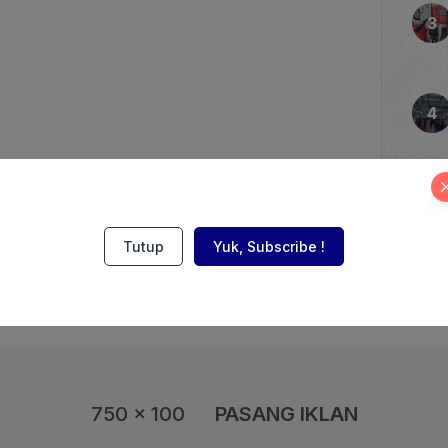
awa Barat. Tepukan
rsahutan mengiringi
i, seperti angin
a yang menghiasi kepala
ikuti […]
Tutup
Yuk, Subscribe !
750 x 100
PASANG IKLAN