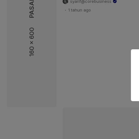
syarif@corebusiness
warisan seni tari Indramayu, J
.
1 tahun
ago
kendang dan ketipung saling be
kibasan selendang yang melamba
membawa pesan. Sobra, mahkot
160 x 600
Aerli bergoyang kiri kanan meng