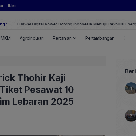
si
Iklan
ng :
Huawei Digital Power Dorong Indonesia Menuju Revolusi Energi T
FusionSolar Terbaru
UMKM
Agroindustri
Pertanian
Pertambangan
Energ
Ber
ick Thohir Kaji
Tiket Pesawat 10
im Lebaran 2025