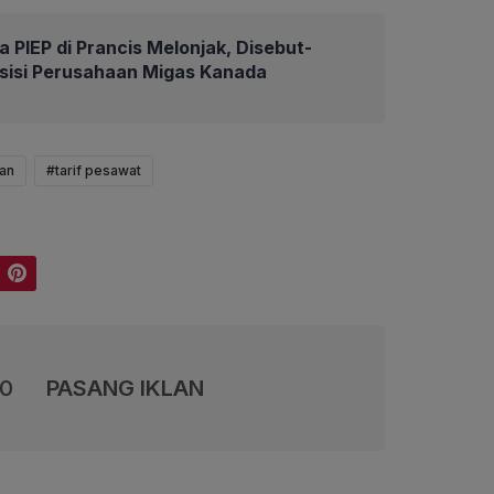
 PIEP di Prancis Melonjak, Disebut-
isisi Perusahaan Migas Kanada
an
#tarif pesawat
Pinterest
00
PASANG IKLAN