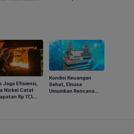
ClientEarth Gelar
sisi Perusahaan
Lokakarya Regional
s Kanada
untuk Memperkuat
Tata Kelola
Perhutanan Sosial
Kondisi Keuangan
 Jaga Efisiensi,
Sehat, Elnusa
a Nickel Catat
Umumkan Rencana
apatan Rp 17,1
Buyback Saham
un pada Semester I
6