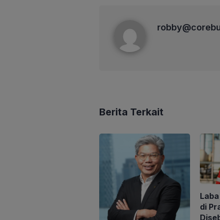
robby@corebusiness
robby@corebu
Berita Terkait
Laba
di Pr
Dise