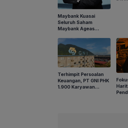
Akui
Miga
Maybank Kuasai
Seluruh Saham
Maybank Ageas
Holdings Berhad
Terhimpit Persoalan
Fokus
Keuangan, PT GNI PHK
Harit
1.900 Karyawan
Pend
Dimulai 5 Agustus
Trili
2026
202