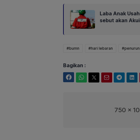
Laba Anak Usaha
sebut akan Aku
#bumn
#hari lebaran
#penurun
Bagikan :
Facebook
WhatsApp
Twitter
Email
Telegram
LinkedIn
750 x 1