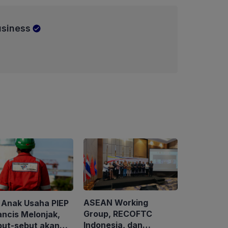
siness
ASEAN Working
 Anak Usaha PIEP
Group, RECOFTC
ancis Melonjak,
Indonesia, dan
but-sebut akan