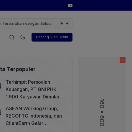
erbarukan dengan Solusi
Wakil Direktur Utama PT Pelindo, Hambra 
i
Korporasi
Teknologi
Otomotif
Wawancara
Sos
Pasang Iklan Disini
ita Terpopuler
Terhimpit Persoalan
Keuangan, PT GNI PHK
1.900 Karyawan Dimulai 5
160 x 600
160 x 600
Agustus 2026
ASEAN Working Group,
RECOFTC Indonesia, dan
ClientEarth Gelar
Lokakarya Regional untuk