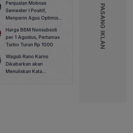
Penjualan Mobnas
Memperkuat Tata Kelola
PASANG IKLAN
PASANG IKLAN
Semester I Positif,
Perhutanan Sosial
Menperin Agus Optimistis
Lampaui Target 850 Unit
Harga BBM Nonsubsidi
per 1 Agustus, Pertamax
Turbo Turun Rp 1000
Wagub Rano Karno
Dikabarkan akan
Menuliskan Kata
Sambutan di Buku Sastra
Betawi 100 Tahun