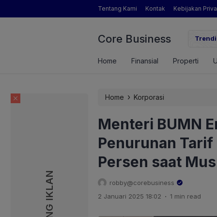
Tentang Kami
Kontak
Kebijakan Priva
Core Business
gamat Pertanian yang Dimaksud Mentan Amran?
Trendi
Home
Finansial
Properti
›
Home
Korporasi
Menteri BUMN Er
Penurunan Tarif 
Persen saat Mus
PASANG IKLAN
PASANG IKLAN
robby@corebusiness
.
2 Januari 2025 18:02
1 min read