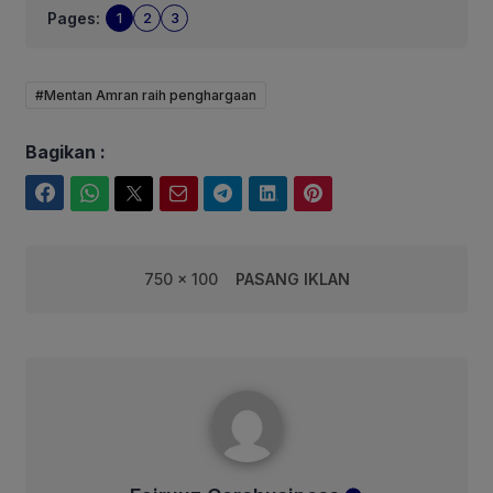
Pages:
1
2
3
#Mentan Amran raih penghargaan
Bagikan :
Facebook
WhatsApp
Twitter
Email
Telegram
LinkedIn
Pinterest
750 x 100
PASANG IKLAN
Fairuuz Corebusiness