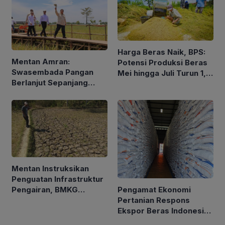
Harga Beras Naik, BPS:
Mentan Amran:
Potensi Produksi Beras
Swasembada Pangan
Mei hingga Juli Turun 1,16
Berlanjut Sepanjang
Persen
2026
Mentan Instruksikan
Penguatan Infrastruktur
Pengamat Ekonomi
Pengairan, BMKG
Pertanian Respons
Petakan Musim Kemarau
Ekspor Beras Indonesia
ke Malaysia Rp10 Ribu