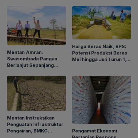
Pengalaman dan Konsep
Holistik
Harga Beras Naik, BPS:
Mentan Amran:
Potensi Produksi Beras
Swasembada Pangan
Mei hingga Juli Turun 1,16
Berlanjut Sepanjang
Persen
2026
Mentan Instruksikan
Penguatan Infrastruktur
Pengamat Ekonomi
Pengairan, BMKG
Pertanian Respons
Petakan Musim Kemarau