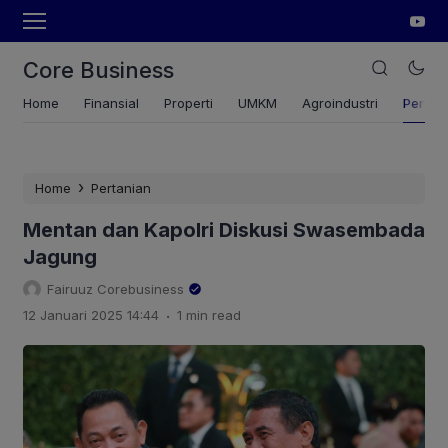
Core Business
Home
Finansial
Properti
UMKM
Agroindustri
Pertan
›
Home
Pertanian
Mentan dan Kapolri Diskusi Swasembada
Jagung
Fairuuz Corebusiness
.
12 Januari 2025 14:44
1 min read