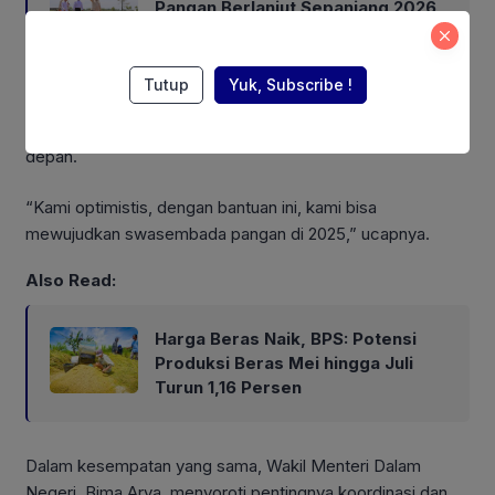
Pangan Berlanjut Sepanjang 2026
Tutup
Yuk, Subscribe !
Ia menyampaikan bahwa Kabupaten Bangkalan saat ini
telah mencapai surplus pangan hingga delapan bulan ke
depan.
“Kami optimistis, dengan bantuan ini, kami bisa
mewujudkan swasembada pangan di 2025,” ucapnya.
Also Read:
Harga Beras Naik, BPS: Potensi
Produksi Beras Mei hingga Juli
Turun 1,16 Persen
Dalam kesempatan yang sama, Wakil Menteri Dalam
Negeri, Bima Arya, menyoroti pentingnya koordinasi dan