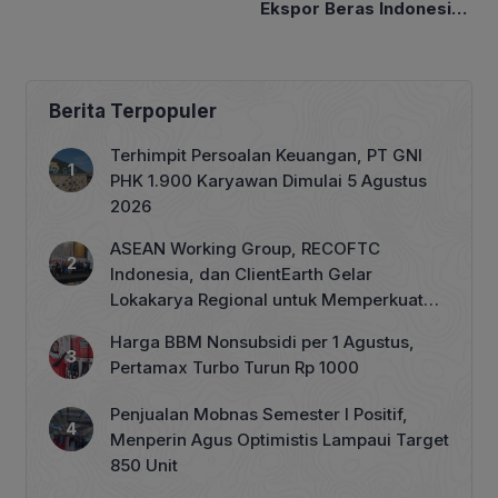
Ekspor Beras Indonesia
ke Malaysia Rp10 Ribu
per Kg
Berita Terpopuler
Terhimpit Persoalan Keuangan, PT GNI
PHK 1.900 Karyawan Dimulai 5 Agustus
2026
ASEAN Working Group, RECOFTC
Indonesia, dan ClientEarth Gelar
Lokakarya Regional untuk Memperkuat
Tata Kelola Perhutanan Sosial
Harga BBM Nonsubsidi per 1 Agustus,
Pertamax Turbo Turun Rp 1000
Penjualan Mobnas Semester I Positif,
Menperin Agus Optimistis Lampaui Target
850 Unit