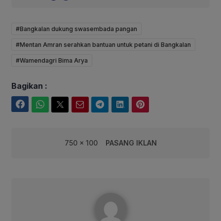
#Bangkalan dukung swasembada pangan
#Mentan Amran serahkan bantuan untuk petani di Bangkalan
#Wamendagri Bima Arya
Bagikan :
Facebook
WhatsApp
Twitter
Email
Telegram
LinkedIn
Pinterest
750 x 100
PASANG IKLAN
Fairuuz Corebusiness