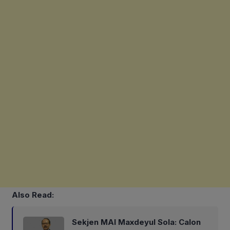
Also Read:
Sekjen MAI Maxdeyul Sola: Calon